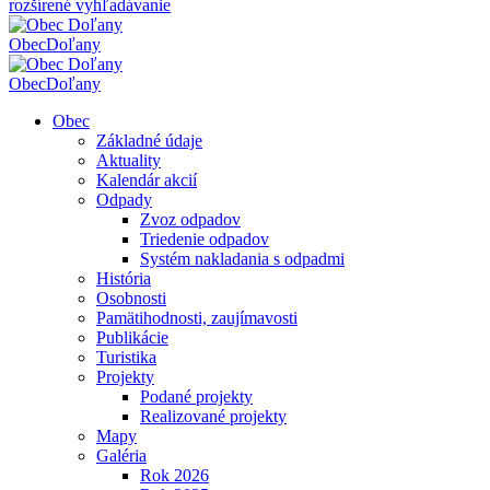
rozšírené vyhľadávanie
Obec
Doľany
Obec
Doľany
Obec
Základné údaje
Aktuality
Kalendár akcií
Odpady
Zvoz odpadov
Triedenie odpadov
Systém nakladania s odpadmi
História
Osobnosti
Pamätihodnosti, zaujímavosti
Publikácie
Turistika
Projekty
Podané projekty
Realizované projekty
Mapy
Galéria
Rok 2026