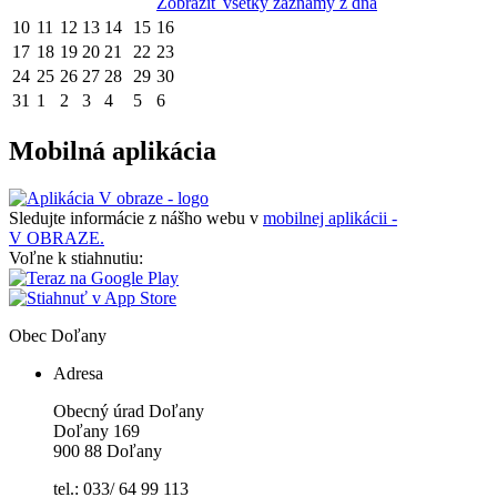
Zobraziť všetky záznamy z dňa
10
11
12
13
14
15
16
17
18
19
20
21
22
23
24
25
26
27
28
29
30
31
1
2
3
4
5
6
Mobilná aplikácia
Sledujte informácie z nášho webu v
mobilnej aplikácii -
V OBRAZE.
Voľne k stiahnutiu:
Obec
Doľany
Adresa
Obecný úrad Doľany
Doľany 169
900 88 Doľany
tel.: 033/ 64 99 113