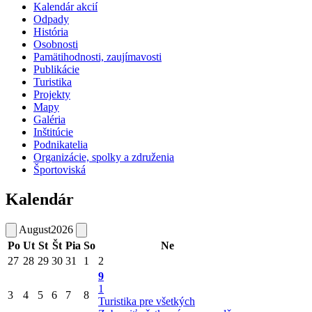
Kalendár akcií
Odpady
História
Osobnosti
Pamätihodnosti, zaujímavosti
Publikácie
Turistika
Projekty
Mapy
Galéria
Inštitúcie
Podnikatelia
Organizácie, spolky a združenia
Športoviská
Kalendár
August
2026
Po
Ut
St
Št
Pia
So
Ne
27
28
29
30
31
1
2
9
1
3
4
5
6
7
8
Turistika pre všetkých