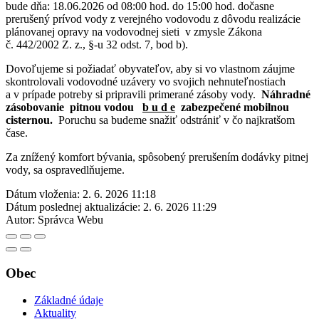
bude dňa: 18.06.2026 od 08:00 hod. do 15:00 hod. dočasne
prerušený prívod vody z verejného vodovodu z dôvodu realizácie
plánovanej opravy na vodovodnej sieti v zmysle Zákona
č. 442/2002 Z. z., §-u 32 odst. 7, bod b).
Dovoľujeme si požiadať obyvateľov, aby si vo vlastnom záujme
skontrolovali vodovodné uzávery vo svojich nehnuteľnostiach
a v prípade potreby si pripravili primerané zásoby vody.
Náhradné
zásobovanie pitnou vodou
b u d e
zabezpečené mobilnou
cisternou.
Poruchu sa budeme snažiť odstrániť v čo najkratšom
čase.
Za znížený komfort bývania, spôsobený prerušením dodávky pitnej
vody, sa ospravedlňujeme.
Dátum vloženia:
2. 6. 2026 11:18
Dátum poslednej aktualizácie:
2. 6. 2026 11:29
Autor:
Správca Webu
Obec
Základné údaje
Aktuality