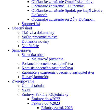
Občianske združenie Ompitálske prúdy
Občianske združenie TJ Cinemax
Občianske združenie Spolok pre krajší život v
Doľanoch
Občianske združenie pri ZŠ v Doľanoch
Športoviská
Obecný úrad
Tlačivá a dokumenty
Voľné pracovné miesta
Dolianske noviny
Notifikácie
Samospráva
Starostka obce
Majetkové priznanie
Poslanci obecného zastupiteľstva
Komisie obecného zastupiteľstva
Zápisnice a uznesenia obecného zastupiteľstva
Hlavný kontrolór
Zverejňovanie
Úradná tabuľa
VZN
Zmluvy, Faktúry, Objednávky
Zmluvy do 4⁄2023
Faktúry do 4⁄2023
Faktúry za rok 2023