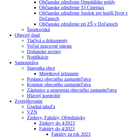
Občianske združenie Ompitálske prúdy
Občianske združenie TJ Cinemax
Občianske združenie Spolok pre krajší život v
Doľanoch
Občianske združenie pri ZŠ v Doľanoch
Športoviská
Obecný úrad
Tlačivá a dokumenty
Voľné pracovné miesta
Dolianske noviny
Notifikácie
Samospráva
Starostka obce
Majetkové priznanie
Poslanci obecného zastupiteľstva
Komisie obecného zastupiteľstva
Zápisnice a uznesenia obecného zastupiteľstva
Hlavný kontrolór
Zverejňovanie
Úradná tabuľa
VZN
Zmluvy, Faktúry, Objednávky
Zmluvy do 4⁄2023
Faktúry do 4⁄2023
Faktúry za rok 2023