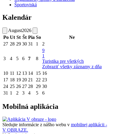
Športoviská
Kalendár
August
2026
Po
Ut
St
Št
Pia
So
Ne
27
28
29
30
31
1
2
9
1
3
4
5
6
7
8
Turistika pre všetkých
Zobraziť všetky záznamy z dňa
10
11
12
13
14
15
16
17
18
19
20
21
22
23
24
25
26
27
28
29
30
31
1
2
3
4
5
6
Mobilná aplikácia
Sledujte informácie z nášho webu v
mobilnej aplikácii -
V OBRAZE.