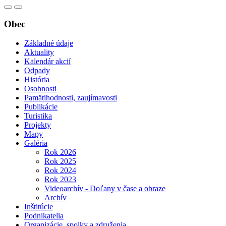
Obec
Základné údaje
Aktuality
Kalendár akcií
Odpady
História
Osobnosti
Pamätihodnosti, zaujímavosti
Publikácie
Turistika
Projekty
Mapy
Galéria
Rok 2026
Rok 2025
Rok 2024
Rok 2023
Videoarchív - Doľany v čase a obraze
Archív
Inštitúcie
Podnikatelia
Organizácie, spolky a združenia