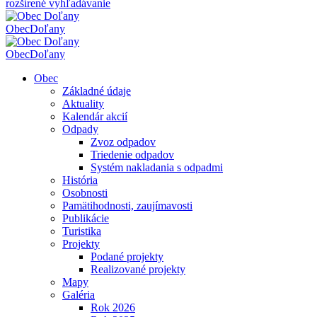
rozšírené vyhľadávanie
Obec
Doľany
Obec
Doľany
Obec
Základné údaje
Aktuality
Kalendár akcií
Odpady
Zvoz odpadov
Triedenie odpadov
Systém nakladania s odpadmi
História
Osobnosti
Pamätihodnosti, zaujímavosti
Publikácie
Turistika
Projekty
Podané projekty
Realizované projekty
Mapy
Galéria
Rok 2026