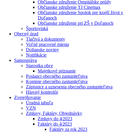
Občianske združenie Ompitálske prúdy
Občianske združenie TJ Cinemax
Občianske združenie Spolok pre krajší život v
Doľanoch
Občianske združenie pri ZŠ v Doľanoch
Športoviská
Obecný úrad
Tlačivá a dokumenty
Voľné pracovné miesta
Dolianske noviny
Notifikácie
Samospráva
Starostka obce
Majetkové priznanie
Poslanci obecného zastupiteľstva
Komisie obecného zastupiteľstva
Zápisnice a uznesenia obecného zastupiteľstva
Hlavný kontrolór
Zverejňovanie
Úradná tabuľa
VZN
Zmluvy, Faktúry, Objednávky
Zmluvy do 4⁄2023
Faktúry do 4⁄2023
Faktúry za rok 2023