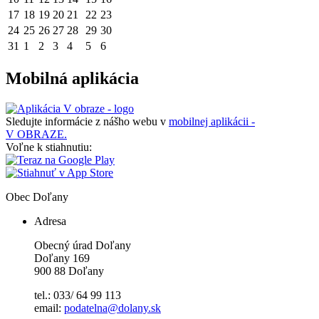
17
18
19
20
21
22
23
24
25
26
27
28
29
30
31
1
2
3
4
5
6
Mobilná aplikácia
Sledujte informácie z nášho webu v
mobilnej aplikácii -
V OBRAZE.
Voľne k stiahnutiu:
Obec
Doľany
Adresa
Obecný úrad Doľany
Doľany 169
900 88 Doľany
tel.: 033/ 64 99 113
email:
podatelna@dolany.sk