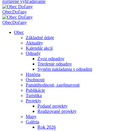
rozšírené vyhľadávanie
Obec
Doľany
Obec
Doľany
Obec
Základné údaje
Aktuality
Kalendár akcií
Odpady
Zvoz odpadov
Triedenie odpadov
Systém nakladania s odpadmi
História
Osobnosti
Pamätihodnosti, zaujímavosti
Publikácie
Turistika
Projekty
Podané projekty
Realizované projekty
Mapy
Galéria
Rok 2026