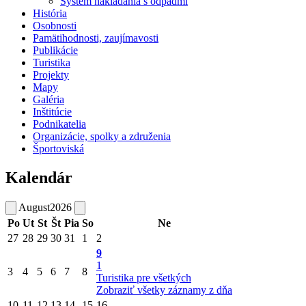
Systém nakladania s odpadmi
História
Osobnosti
Pamätihodnosti, zaujímavosti
Publikácie
Turistika
Projekty
Mapy
Galéria
Inštitúcie
Podnikatelia
Organizácie, spolky a združenia
Športoviská
Kalendár
August
2026
Po
Ut
St
Št
Pia
So
Ne
27
28
29
30
31
1
2
9
1
3
4
5
6
7
8
Turistika pre všetkých
Zobraziť všetky záznamy z dňa
10
11
12
13
14
15
16