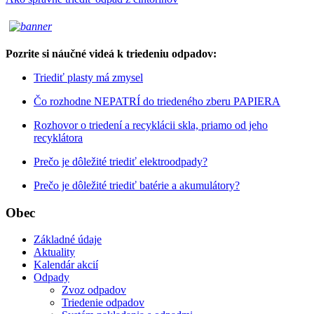
Pozrite si náučné videá k triedeniu odpadov:
Triediť plasty má zmysel
Čo rozhodne NEPATRÍ do triedeného zberu PAPIERA
Rozhovor o triedení a recyklácii skla, priamo od jeho
recyklátora
Prečo je dôležité triediť elektroodpady?
Prečo je dôležité triediť batérie a akumulátory?
Obec
Základné údaje
Aktuality
Kalendár akcií
Odpady
Zvoz odpadov
Triedenie odpadov