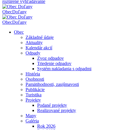
rozšírené vyhľadávanie
Obec
Doľany
Obec
Doľany
Obec
Základné údaje
Aktuality
Kalendár akcií
Odpady
Zvoz odpadov
Triedenie odpadov
Systém nakladania s odpadmi
História
Osobnosti
Pamätihodnosti, zaujímavosti
Publikácie
Turistika
Projekty
Podané projekty
Realizované projekty
Mapy
Galéria
Rok 2026