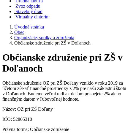
Úradná tabuľa
Zvoz odpadu
Stavebný úrad
Virtuálny cintorín
Úvodná stránka
Obec
Organizácie, spolky a združenia
Občianske združenie pri ZŠ v Doľanoch
Občianske združenie pri ZŠ v
Doľanoch
Občianske združenie OZ pri ZŠ Doľany vzniklo v roku 2019 za
účelom získať finančné prostriedky z 2% pre našu Základnú školu
v Doľanoch. Budeme veľmi radi ak deťom prispejete 2% alebo
finančným darom v ľubovoľnej hodnote.
Názov: OZ pri ZŠ Doľany
IČO: 52805310
Právna forma: Občianske združenie