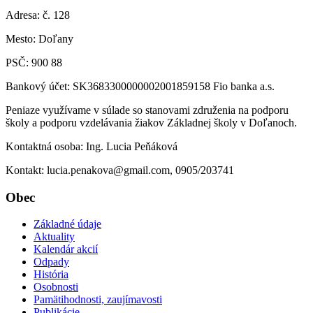
Adresa: č. 128
Mesto: Doľany
PSČ: 900 88
Bankový účet: SK3683300000002001859158 Fio banka a.s.
Peniaze využívame v súlade so stanovami združenia na podporu
školy a podporu vzdelávania žiakov Základnej školy v Doľanoch.
Kontaktná osoba: Ing. Lucia Peňáková
Kontakt: lucia.penakova@gmail.com, 0905/203741
Obec
Základné údaje
Aktuality
Kalendár akcií
Odpady
História
Osobnosti
Pamätihodnosti, zaujímavosti
Publikácie