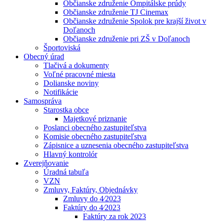
Občianske združenie Ompitálske prúdy
Občianske združenie TJ Cinemax
Občianske združenie Spolok pre krajší život v
Doľanoch
Občianske združenie pri ZŠ v Doľanoch
Športoviská
Obecný úrad
Tlačivá a dokumenty
Voľné pracovné miesta
Dolianske noviny
Notifikácie
Samospráva
Starostka obce
Majetkové priznanie
Poslanci obecného zastupiteľstva
Komisie obecného zastupiteľstva
Zápisnice a uznesenia obecného zastupiteľstva
Hlavný kontrolór
Zverejňovanie
Úradná tabuľa
VZN
Zmluvy, Faktúry, Objednávky
Zmluvy do 4⁄2023
Faktúry do 4⁄2023
Faktúry za rok 2023