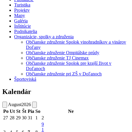
Turistika
Projekty
Mapy
Galéria
Inštitúcie
Podnikatelia
Organizácie, spolky a združenia
Občianske združenie Spolok vinohradníkov a vinárov
Doľany
Občianske združenie Ompitálske prúdy
Občianske združenie TJ Cinemax
Občianske združenie Spolok pre krajší život v
Doľanoch
Občianske združenie pri ZŠ v Doľanoch
Športoviská
Kalendár
August
2026
Po
Ut
St
Št
Pia
So
Ne
27
28
29
30
31
1
2
9
1