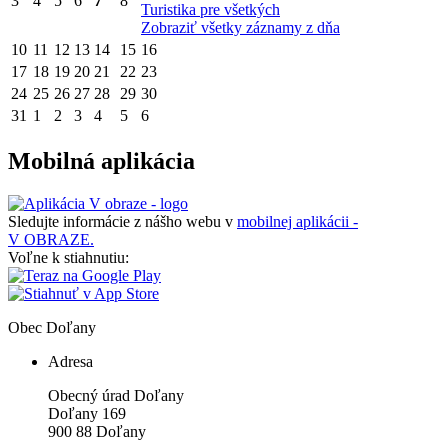
3
4
5
6
7
8
Turistika pre všetkých
Zobraziť všetky záznamy z dňa
10
11
12
13
14
15
16
17
18
19
20
21
22
23
24
25
26
27
28
29
30
31
1
2
3
4
5
6
Mobilná aplikácia
Sledujte informácie z nášho webu v
mobilnej aplikácii -
V OBRAZE.
Voľne k stiahnutiu:
Obec
Doľany
Adresa
Obecný úrad Doľany
Doľany 169
900 88 Doľany