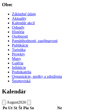
Obec
Základné údaje
Aktuality
Kalendár akcií
Odpady
História
Osobnosti
Pamätihodnosti, zaujímavosti
Publikácie
Turistika
Projekty
Mapy
Galéria
Inštitúcie
Podnikatelia
Organizácie, spolky a združenia
Športoviská
Kalendár
August
2026
Po
Ut
St
Št
Pia
So
Ne