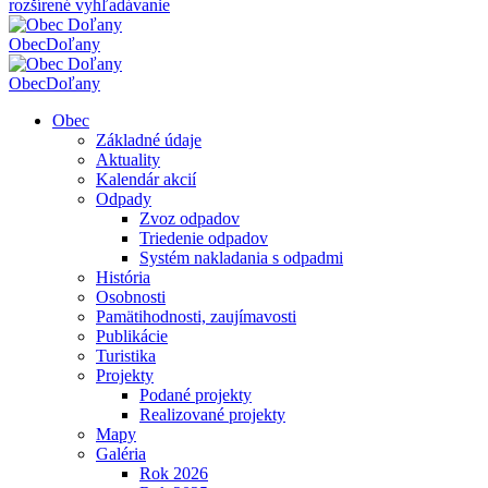
rozšírené vyhľadávanie
Obec
Doľany
Obec
Doľany
Obec
Základné údaje
Aktuality
Kalendár akcií
Odpady
Zvoz odpadov
Triedenie odpadov
Systém nakladania s odpadmi
História
Osobnosti
Pamätihodnosti, zaujímavosti
Publikácie
Turistika
Projekty
Podané projekty
Realizované projekty
Mapy
Galéria
Rok 2026