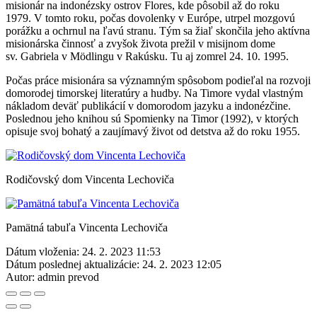
misionár na indonézsky ostrov Flores, kde pôsobil až do roku
1979. V tomto roku, počas dovolenky v Európe, utrpel mozgovú
porážku a ochrnul na ľavú stranu. Tým sa žiaľ skončila jeho aktívna
misionárska činnosť a zvyšok života prežil v misijnom dome
sv. Gabriela v Mödlingu v Rakúsku. Tu aj zomrel 24. 10. 1995.
Počas práce misionára sa významným spôsobom podieľal na rozvoji
domorodej timorskej literatúry a hudby. Na Timore vydal vlastným
nákladom deväť publikácií v domorodom jazyku a indonézčine.
Poslednou jeho knihou sú Spomienky na Timor (1992), v ktorých
opisuje svoj bohatý a zaujímavý život od detstva až do roku 1955.
Rodičovský dom Vincenta Lechoviča
Pamätná tabuľa Vincenta Lechoviča
Dátum vloženia:
24. 2. 2023 11:53
Dátum poslednej aktualizácie:
24. 2. 2023 12:05
Autor:
admin prevod