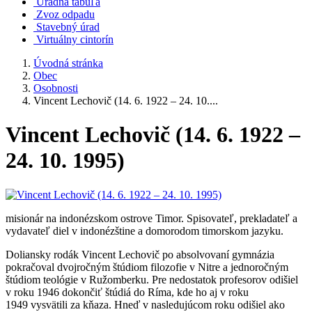
Úradná tabuľa
Zvoz odpadu
Stavebný úrad
Virtuálny cintorín
Úvodná stránka
Obec
Osobnosti
Vincent Lechovič (14. 6. 1922 – 24. 10....
Vincent Lechovič (14. 6. 1922 –
24. 10. 1995)
misionár na indonézskom ostrove Timor. Spisovateľ, prekladateľ a
vydavateľ diel v indonézštine a domorodom timorskom jazyku.
Doliansky rodák Vincent Lechovič po absolvovaní gymnázia
pokračoval dvojročným štúdiom filozofie v Nitre a jednoročným
štúdiom teológie v Ružomberku. Pre nedostatok profesorov odišiel
v roku 1946 dokončiť štúdiá do Ríma, kde ho aj v roku
1949 vysvätili za kňaza. Hneď v nasledujúcom roku odišiel ako