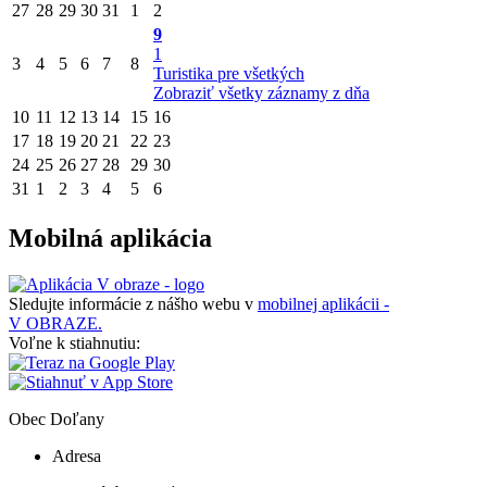
27
28
29
30
31
1
2
9
1
3
4
5
6
7
8
Turistika pre všetkých
Zobraziť všetky záznamy z dňa
10
11
12
13
14
15
16
17
18
19
20
21
22
23
24
25
26
27
28
29
30
31
1
2
3
4
5
6
Mobilná aplikácia
Sledujte informácie z nášho webu v
mobilnej aplikácii -
V OBRAZE.
Voľne k stiahnutiu:
Obec
Doľany
Adresa