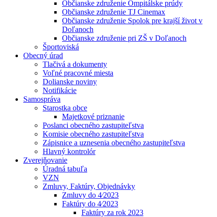
Občianske združenie Ompitálske prúdy
Občianske združenie TJ Cinemax
Občianske združenie Spolok pre krajší život v
Doľanoch
Občianske združenie pri ZŠ v Doľanoch
Športoviská
Obecný úrad
Tlačivá a dokumenty
Voľné pracovné miesta
Dolianske noviny
Notifikácie
Samospráva
Starostka obce
Majetkové priznanie
Poslanci obecného zastupiteľstva
Komisie obecného zastupiteľstva
Zápisnice a uznesenia obecného zastupiteľstva
Hlavný kontrolór
Zverejňovanie
Úradná tabuľa
VZN
Zmluvy, Faktúry, Objednávky
Zmluvy do 4⁄2023
Faktúry do 4⁄2023
Faktúry za rok 2023