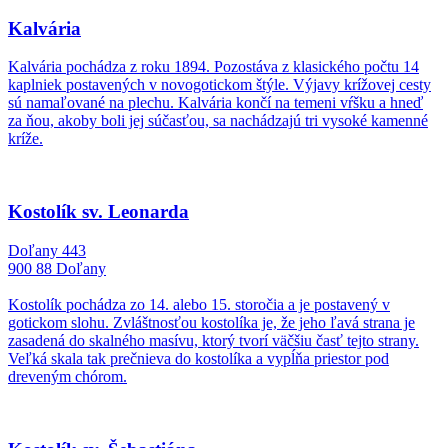
Kalvária
Kalvária pochádza z roku 1894. Pozostáva z klasického počtu 14
kaplniek postavených v novogotickom štýle. Výjavy krížovej cesty
sú namaľované na plechu. Kalvária končí na temeni vŕšku a hneď
za ňou, akoby boli jej súčasťou, sa nachádzajú tri vysoké kamenné
kríže.
Kostolík sv. Leonarda
Doľany 443
900 88 Doľany
Kostolík pochádza zo 14. alebo 15. storočia a je postavený v
gotickom slohu. Zvláštnosťou kostolíka je, že jeho ľavá strana je
zasadená do skalného masívu, ktorý tvorí väčšiu časť tejto strany.
Veľká skala tak prečnieva do kostolíka a vypĺňa priestor pod
dreveným chórom.