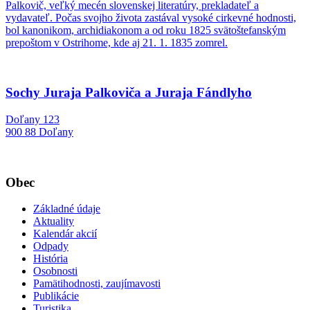
Palkovič, veľký mecén slovenskej literatúry, prekladateľ a
vydavateľ. Počas svojho života zastával vysoké cirkevné hodnosti,
bol kanonikom, archidiakonom a od roku 1825 svätoštefanským
prepoštom v Ostrihome, kde aj 21. 1. 1835 zomrel.
Sochy Juraja Palkoviča a Juraja Fándlyho
Doľany 123
900 88 Doľany
Obec
Základné údaje
Aktuality
Kalendár akcií
Odpady
História
Osobnosti
Pamätihodnosti, zaujímavosti
Publikácie
Turistika