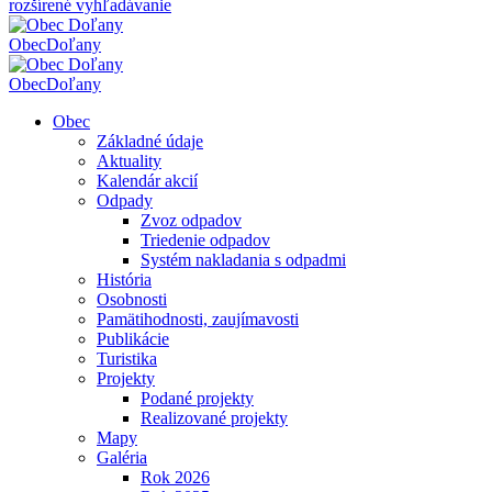
rozšírené vyhľadávanie
Obec
Doľany
Obec
Doľany
Obec
Základné údaje
Aktuality
Kalendár akcií
Odpady
Zvoz odpadov
Triedenie odpadov
Systém nakladania s odpadmi
História
Osobnosti
Pamätihodnosti, zaujímavosti
Publikácie
Turistika
Projekty
Podané projekty
Realizované projekty
Mapy
Galéria
Rok 2026