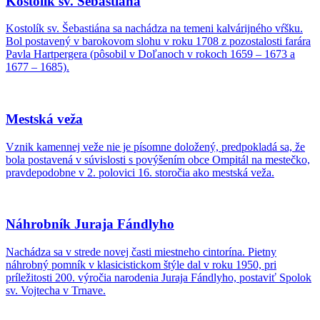
Kostolík sv. Šebastiána
Kostolík sv. Šebastiána sa nachádza na temeni kalvárijného vŕšku.
Bol postavený v barokovom slohu v roku 1708 z pozostalosti farára
Pavla Hartpergera (pôsobil v Doľanoch v rokoch 1659 – 1673 a
1677 – 1685).
Mestská veža
Vznik kamennej veže nie je písomne doložený, predpokladá sa, že
bola postavená v súvislosti s povýšením obce Ompitál na mestečko,
pravdepodobne v 2. polovici 16. storočia ako mestská veža.
Náhrobník Juraja Fándlyho
Nachádza sa v strede novej časti miestneho cintorína. Pietny
náhrobný pomník v klasicistickom štýle dal v roku 1950, pri
príležitosti 200. výročia narodenia Juraja Fándlyho, postaviť Spolok
sv. Vojtecha v Trnave.