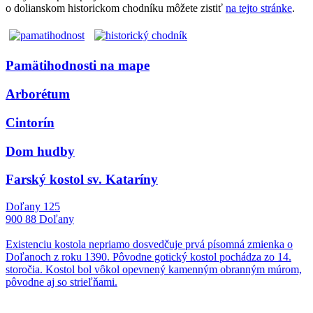
o dolianskom historickom chodníku môžete zistiť
na tejto stránke
.
Pamätihodnosti na mape
Arborétum
Cintorín
Dom hudby
Farský kostol sv. Kataríny
Doľany 125
900 88 Doľany
Existenciu kostola nepriamo dosvedčuje prvá písomná zmienka o
Doľanoch z roku 1390. Pôvodne gotický kostol pochádza zo 14.
storočia. Kostol bol vôkol opevnený kamenným obranným múrom,
pôvodne aj so strieľňami.