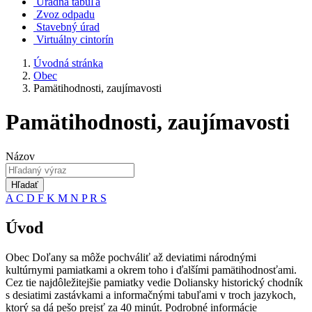
Úradná tabuľa
Zvoz odpadu
Stavebný úrad
Virtuálny cintorín
Úvodná stránka
Obec
Pamätihodnosti, zaujímavosti
Pamätihodnosti, zaujímavosti
Názov
Hľadať
A
C
D
F
K
M
N
P
R
S
Úvod
Obec Doľany sa môže pochváliť až deviatimi národnými
kultúrnymi pamiatkami a okrem toho i ďalšími pamätihodnosťami.
Cez tie najdôležitejšie pamiatky vedie Doliansky historický chodník
s desiatimi zastávkami a informačnými tabuľami v troch jazykoch,
ktorý sa dá pešo prejsť za 40 minút. Podrobné informácie