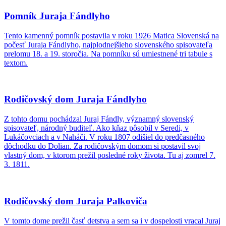
Pomník Juraja Fándlyho
Tento kamenný pomník postavila v roku 1926 Matica Slovenská na
počesť Juraja Fándlyho, najplodnejšieho slovenského spisovateľa
prelomu 18. a 19. storočia. Na pomníku sú umiestnené tri tabule s
textom.
Rodičovský dom Juraja Fándlyho
Z tohto domu pochádzal Juraj Fándly, významný slovenský
spisovateľ, národný buditeľ. Ako kňaz pôsobil v Seredi, v
Lukáčovciach a v Naháči. V roku 1807 odišiel do predčasného
dôchodku do Dolian. Za rodičovským domom si postavil svoj
vlastný dom, v ktorom prežil posledné roky života. Tu aj zomrel 7.
3. 1811.
Rodičovský dom Juraja Palkoviča
V tomto dome prežil časť detstva a sem sa i v dospelosti vracal Juraj