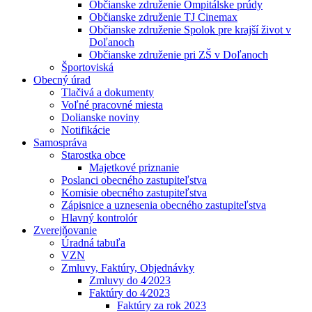
Občianske združenie Ompitálske prúdy
Občianske združenie TJ Cinemax
Občianske združenie Spolok pre krajší život v
Doľanoch
Občianske združenie pri ZŠ v Doľanoch
Športoviská
Obecný úrad
Tlačivá a dokumenty
Voľné pracovné miesta
Dolianske noviny
Notifikácie
Samospráva
Starostka obce
Majetkové priznanie
Poslanci obecného zastupiteľstva
Komisie obecného zastupiteľstva
Zápisnice a uznesenia obecného zastupiteľstva
Hlavný kontrolór
Zverejňovanie
Úradná tabuľa
VZN
Zmluvy, Faktúry, Objednávky
Zmluvy do 4⁄2023
Faktúry do 4⁄2023
Faktúry za rok 2023