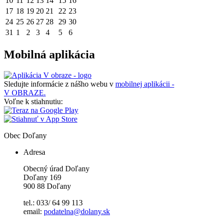
10
11
12
13
14
15
16
17
18
19
20
21
22
23
24
25
26
27
28
29
30
31
1
2
3
4
5
6
Mobilná aplikácia
Sledujte informácie z nášho webu v
mobilnej aplikácii -
V OBRAZE.
Voľne k stiahnutiu:
Obec
Doľany
Adresa
Obecný úrad Doľany
Doľany 169
900 88 Doľany
tel.: 033/ 64 99 113
email:
podatelna@dolany.sk