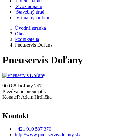
Úradná tabuľa
Zvoz odpadu
Stavebný úrad
Virtuálny cintorín
Úvodná stránka
Obec
Podnikatelia
Pneuservis Doľany
Pneuservis Doľany
900 88 Doľany 247
Prezúvanie pneumatík
Konateľ: Adam Hrdlička
Kontakt
+421 910 587 370
http://www.pneuservis-dolany.sk/