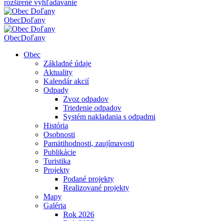
rozšírené vyhľadávanie
Obec
Doľany
Obec
Doľany
Obec
Základné údaje
Aktuality
Kalendár akcií
Odpady
Zvoz odpadov
Triedenie odpadov
Systém nakladania s odpadmi
História
Osobnosti
Pamätihodnosti, zaujímavosti
Publikácie
Turistika
Projekty
Podané projekty
Realizované projekty
Mapy
Galéria
Rok 2026