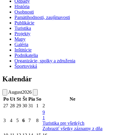
Odpady
História
Osobnosti
Pamätihodnosti, zaujímavosti
Publikácie
Turistika
Projekty
Mapy
Galéria
Inštitúcie
Podnikatelia
Organizácie, spolky a združenia
Športoviská
Kalendár
August
2026
Po
Ut
St
Št
Pia
So
Ne
27
28
29
30
31
1
2
9
1
3
4
5
6
7
8
Turistika pre všetkých
Zobraziť všetky záznamy z dňa