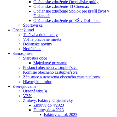
Občianske združenie Ompitálske prúdy
Občianske združenie TJ Cinemax
Občianske združenie Spolok pre krajší život v
Doľanoch
Občianske združenie pri ZŠ v Doľanoch
Športoviská
Obecný úrad
Tlačivá a dokumenty
Voľné pracovné miesta
Dolianske noviny
Notifikácie
Samospráva
Starostka obce
Majetkové priznanie
Poslanci obecného zastupiteľstva
Komisie obecného zastupiteľstva
Zápisnice a uznesenia obecného zastupiteľstva
Hlavný kontrolór
Zverejňovanie
Úradná tabuľa
VZN
Zmluvy, Faktúry, Objednávky
Zmluvy do 4⁄2023
Faktúry do 4⁄2023
Faktúry za rok 2023