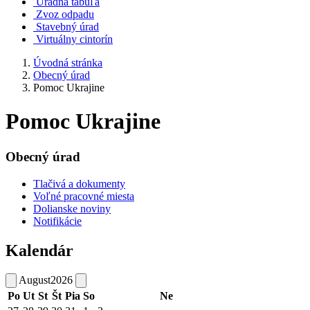
Úradná tabuľa
Zvoz odpadu
Stavebný úrad
Virtuálny cintorín
Úvodná stránka
Obecný úrad
Pomoc Ukrajine
Pomoc Ukrajine
Obecný úrad
Tlačivá a dokumenty
Voľné pracovné miesta
Dolianske noviny
Notifikácie
Kalendár
August
2026
Po
Ut
St
Št
Pia
So
Ne