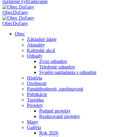
rozšírené vyhľadávanie
Obec
Doľany
Obec
Doľany
Obec
Základné údaje
Aktuality
Kalendár akcií
Odpady
Zvoz odpadov
Triedenie odpadov
Systém nakladania s odpadmi
História
Osobnosti
Pamätihodnosti, zaujímavosti
Publikácie
Turistika
Projekty
Podané projekty
Realizované projekty
Mapy
Galéria
Rok 2026