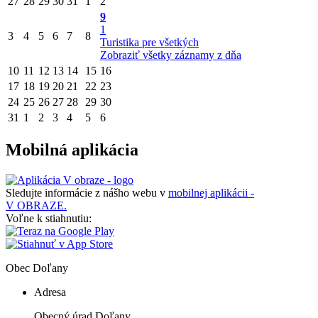
27
28
29
30
31
1
2
9
1
3
4
5
6
7
8
Turistika pre všetkých
Zobraziť všetky záznamy z dňa
10
11
12
13
14
15
16
17
18
19
20
21
22
23
24
25
26
27
28
29
30
31
1
2
3
4
5
6
Mobilná aplikácia
Sledujte informácie z nášho webu v
mobilnej aplikácii -
V OBRAZE.
Voľne k stiahnutiu:
Obec
Doľany
Adresa
Obecný úrad Doľany