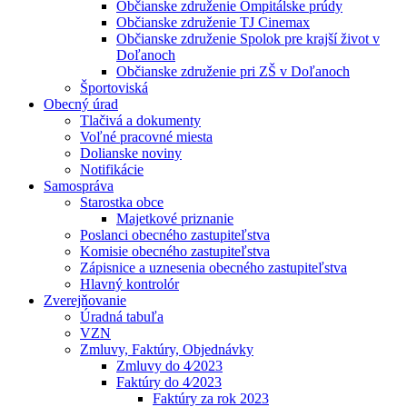
Občianske združenie Ompitálske prúdy
Občianske združenie TJ Cinemax
Občianske združenie Spolok pre krajší život v
Doľanoch
Občianske združenie pri ZŠ v Doľanoch
Športoviská
Obecný úrad
Tlačivá a dokumenty
Voľné pracovné miesta
Dolianske noviny
Notifikácie
Samospráva
Starostka obce
Majetkové priznanie
Poslanci obecného zastupiteľstva
Komisie obecného zastupiteľstva
Zápisnice a uznesenia obecného zastupiteľstva
Hlavný kontrolór
Zverejňovanie
Úradná tabuľa
VZN
Zmluvy, Faktúry, Objednávky
Zmluvy do 4⁄2023
Faktúry do 4⁄2023
Faktúry za rok 2023