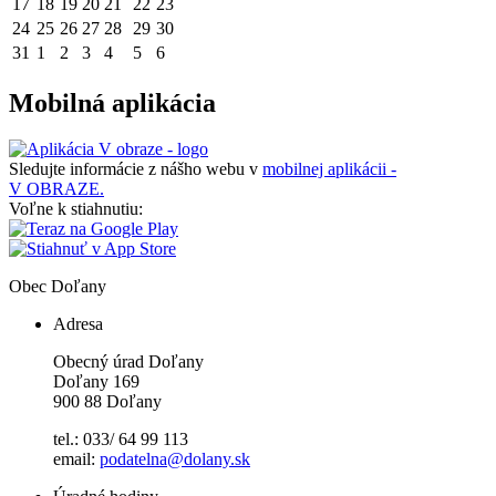
17
18
19
20
21
22
23
24
25
26
27
28
29
30
31
1
2
3
4
5
6
Mobilná aplikácia
Sledujte informácie z nášho webu v
mobilnej aplikácii -
V OBRAZE.
Voľne k stiahnutiu:
Obec
Doľany
Adresa
Obecný úrad Doľany
Doľany 169
900 88 Doľany
tel.: 033/ 64 99 113
email:
podatelna@dolany.sk