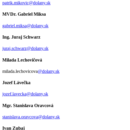
patrik.mikovic@dolany.sk
MVDr. Gabriel Miksa
gabriel.miksa@dolany.sk
Ing. Juraj Schwarz
juraj.schwarz@dolany.sk
Milada Lechovičová
milada.lechovicova
@dolany.sk
Jozef Lávečka
jozef.lavecka@dolany.sk
Mgr. Stanislava Oravcová
stanislava.oravcova@dolany.sk
Ivan Zubaj