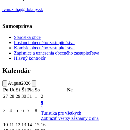
ivan.zubaj@dolany.sk
Samospráva
Starostka obce
Poslanci obecného zastupiteľstva
Komisie obecného zastupiteľstva
Zápisnice a uznesenia obecného zastupiteľstva
Hlavný kontrolór
Kalendár
August
2026
Po
Ut
St
Št
Pia
So
Ne
27
28
29
30
31
1
2
9
1
3
4
5
6
7
8
Turistika pre všetkých
Zobraziť všetky záznamy z dňa
10
11
12
13
14
15
16