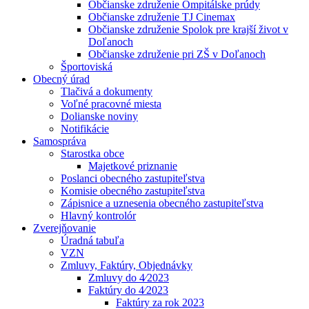
Občianske združenie Ompitálske prúdy
Občianske združenie TJ Cinemax
Občianske združenie Spolok pre krajší život v
Doľanoch
Občianske združenie pri ZŠ v Doľanoch
Športoviská
Obecný úrad
Tlačivá a dokumenty
Voľné pracovné miesta
Dolianske noviny
Notifikácie
Samospráva
Starostka obce
Majetkové priznanie
Poslanci obecného zastupiteľstva
Komisie obecného zastupiteľstva
Zápisnice a uznesenia obecného zastupiteľstva
Hlavný kontrolór
Zverejňovanie
Úradná tabuľa
VZN
Zmluvy, Faktúry, Objednávky
Zmluvy do 4⁄2023
Faktúry do 4⁄2023
Faktúry za rok 2023