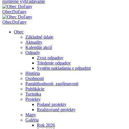
rozšírené vyhľadávanie
Obec
Doľany
Obec
Doľany
Obec
Základné údaje
Aktuality
Kalendár akcií
Odpady
Zvoz odpadov
Triedenie odpadov
Systém nakladania s odpadmi
História
Osobnosti
Pamätihodnosti, zaujímavosti
Publikácie
Turistika
Projekty
Podané projekty
Realizované projekty
Mapy
Galéria
Rok 2026