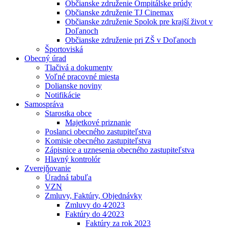
Občianske združenie Ompitálske prúdy
Občianske združenie TJ Cinemax
Občianske združenie Spolok pre krajší život v
Doľanoch
Občianske združenie pri ZŠ v Doľanoch
Športoviská
Obecný úrad
Tlačivá a dokumenty
Voľné pracovné miesta
Dolianske noviny
Notifikácie
Samospráva
Starostka obce
Majetkové priznanie
Poslanci obecného zastupiteľstva
Komisie obecného zastupiteľstva
Zápisnice a uznesenia obecného zastupiteľstva
Hlavný kontrolór
Zverejňovanie
Úradná tabuľa
VZN
Zmluvy, Faktúry, Objednávky
Zmluvy do 4⁄2023
Faktúry do 4⁄2023
Faktúry za rok 2023