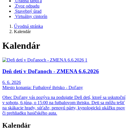
Úradná tabuľa
Zvoz odpadu
Stavebný úrad
Virtuálny cintorín
Úvodná stránka
Kalendár
Kalendár
Deň detí v Doľanoch - ZMENA 6.6.2026
6. 6. 2026
Miesto konania:
Futbalové ihrisko - Doľany
Obec Doľany vás pozýva na podujatie Deň detí, ktoré sa uskutoční
v sobotu, 6.júna, o 15:00 na futbalovom ihrisku. Deti sa môžu tešiť
na skákacie hrady, súťaže, penovú párty, kynologickú ukážku psov
či prehliadku hasičského auta.
Kalendár