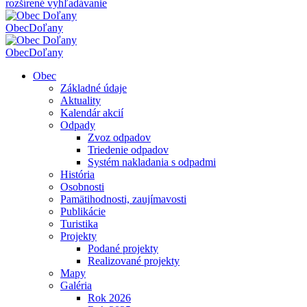
rozšírené vyhľadávanie
Obec
Doľany
Obec
Doľany
Obec
Základné údaje
Aktuality
Kalendár akcií
Odpady
Zvoz odpadov
Triedenie odpadov
Systém nakladania s odpadmi
História
Osobnosti
Pamätihodnosti, zaujímavosti
Publikácie
Turistika
Projekty
Podané projekty
Realizované projekty
Mapy
Galéria
Rok 2026