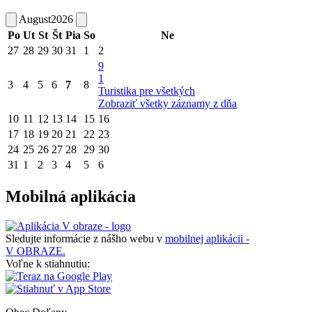
August
2026
Po
Ut
St
Št
Pia
So
Ne
27
28
29
30
31
1
2
9
1
3
4
5
6
7
8
Turistika pre všetkých
Zobraziť všetky záznamy z dňa
10
11
12
13
14
15
16
17
18
19
20
21
22
23
24
25
26
27
28
29
30
31
1
2
3
4
5
6
Mobilná aplikácia
Sledujte informácie z nášho webu v
mobilnej aplikácii -
V OBRAZE.
Voľne k stiahnutiu: