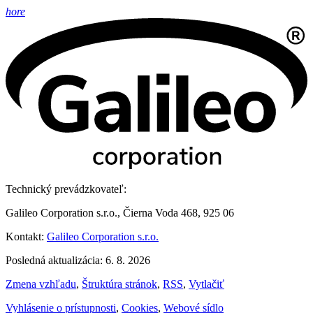
hore
Technický prevádzkovateľ:
Galileo Corporation s.r.o., Čierna Voda 468, 925 06
Kontakt:
Galileo Corporation s.r.o.
Posledná aktualizácia: 6. 8. 2026
Zmena vzhľadu
,
Štruktúra stránok
,
RSS
,
Vytlačiť
Vyhlásenie o prístupnosti
,
Cookies
,
Webové sídlo