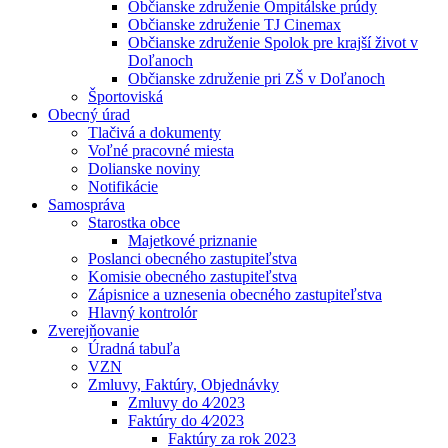
Občianske združenie Ompitálske prúdy
Občianske združenie TJ Cinemax
Občianske združenie Spolok pre krajší život v
Doľanoch
Občianske združenie pri ZŠ v Doľanoch
Športoviská
Obecný úrad
Tlačivá a dokumenty
Voľné pracovné miesta
Dolianske noviny
Notifikácie
Samospráva
Starostka obce
Majetkové priznanie
Poslanci obecného zastupiteľstva
Komisie obecného zastupiteľstva
Zápisnice a uznesenia obecného zastupiteľstva
Hlavný kontrolór
Zverejňovanie
Úradná tabuľa
VZN
Zmluvy, Faktúry, Objednávky
Zmluvy do 4⁄2023
Faktúry do 4⁄2023
Faktúry za rok 2023