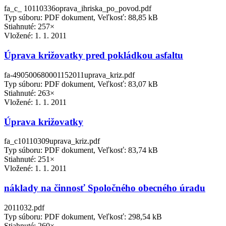
fa_c_ 10110336oprava_ihriska_po_povod.pdf
Typ súboru: PDF dokument, Veľkosť: 88,85 kB
Stiahnuté: 257×
Vložené:
1. 1. 2011
Úprava križovatky pred pokládkou asfaltu
fa-490500680001152011uprava_kriz.pdf
Typ súboru: PDF dokument, Veľkosť: 83,07 kB
Stiahnuté: 263×
Vložené:
1. 1. 2011
Úprava križovatky
fa_c10110309uprava_kriz.pdf
Typ súboru: PDF dokument, Veľkosť: 83,74 kB
Stiahnuté: 251×
Vložené:
1. 1. 2011
náklady na činnosť Spoločného obecného úradu
2011032.pdf
Typ súboru: PDF dokument, Veľkosť: 298,54 kB
Stiahnuté: 260×