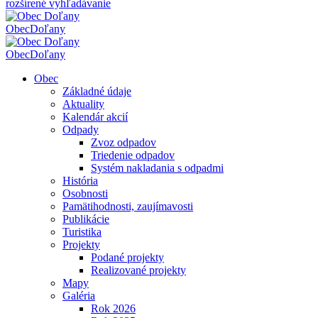
rozšírené vyhľadávanie
Obec
Doľany
Obec
Doľany
Obec
Základné údaje
Aktuality
Kalendár akcií
Odpady
Zvoz odpadov
Triedenie odpadov
Systém nakladania s odpadmi
História
Osobnosti
Pamätihodnosti, zaujímavosti
Publikácie
Turistika
Projekty
Podané projekty
Realizované projekty
Mapy
Galéria
Rok 2026