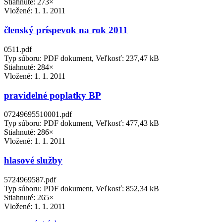
Stiahnuté: 273×
Vložené:
1. 1. 2011
členský príspevok na rok 2011
0511.pdf
Typ súboru: PDF dokument, Veľkosť: 237,47 kB
Stiahnuté: 284×
Vložené:
1. 1. 2011
pravidelné poplatky BP
07249695510001.pdf
Typ súboru: PDF dokument, Veľkosť: 477,43 kB
Stiahnuté: 286×
Vložené:
1. 1. 2011
hlasové služby
5724969587.pdf
Typ súboru: PDF dokument, Veľkosť: 852,34 kB
Stiahnuté: 265×
Vložené:
1. 1. 2011