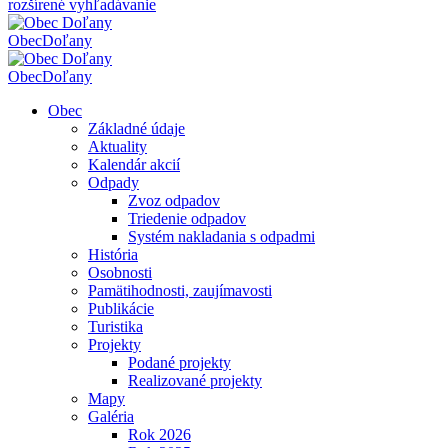
rozšírené vyhľadávanie
Obec
Doľany
Obec
Doľany
Obec
Základné údaje
Aktuality
Kalendár akcií
Odpady
Zvoz odpadov
Triedenie odpadov
Systém nakladania s odpadmi
História
Osobnosti
Pamätihodnosti, zaujímavosti
Publikácie
Turistika
Projekty
Podané projekty
Realizované projekty
Mapy
Galéria
Rok 2026