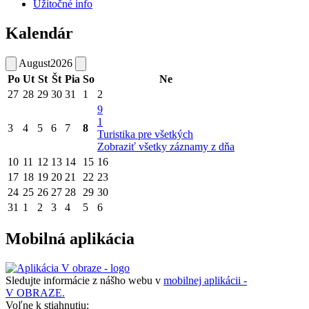
Užitočné info
Kalendár
August
2026
Po
Ut
St
Št
Pia
So
Ne
27
28
29
30
31
1
2
9
1
3
4
5
6
7
8
Turistika pre všetkých
Zobraziť všetky záznamy z dňa
10
11
12
13
14
15
16
17
18
19
20
21
22
23
24
25
26
27
28
29
30
31
1
2
3
4
5
6
Mobilná aplikácia
Sledujte informácie z nášho webu v
mobilnej aplikácii -
V OBRAZE.
Voľne k stiahnutiu: