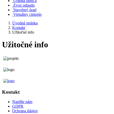
Úradná tabuľa
Zvoz odpadu
Stavebný úrad
Virtuálny cintorín
Úvodná stránka
Kontakt
Užitočné info
Užitočné info
Kontakt
Napíšte nám
GDPR
Ochrana údajov