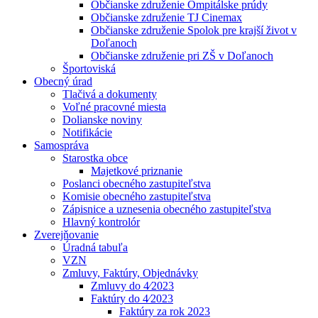
Občianske združenie Ompitálske prúdy
Občianske združenie TJ Cinemax
Občianske združenie Spolok pre krajší život v
Doľanoch
Občianske združenie pri ZŠ v Doľanoch
Športoviská
Obecný úrad
Tlačivá a dokumenty
Voľné pracovné miesta
Dolianske noviny
Notifikácie
Samospráva
Starostka obce
Majetkové priznanie
Poslanci obecného zastupiteľstva
Komisie obecného zastupiteľstva
Zápisnice a uznesenia obecného zastupiteľstva
Hlavný kontrolór
Zverejňovanie
Úradná tabuľa
VZN
Zmluvy, Faktúry, Objednávky
Zmluvy do 4⁄2023
Faktúry do 4⁄2023
Faktúry za rok 2023