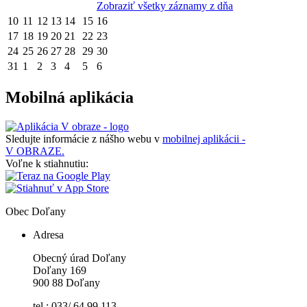
Zobraziť všetky záznamy z dňa
10
11
12
13
14
15
16
17
18
19
20
21
22
23
24
25
26
27
28
29
30
31
1
2
3
4
5
6
Mobilná aplikácia
Sledujte informácie z nášho webu v
mobilnej aplikácii -
V OBRAZE.
Voľne k stiahnutiu:
Obec
Doľany
Adresa
Obecný úrad Doľany
Doľany 169
900 88 Doľany
tel.: 033/ 64 99 113