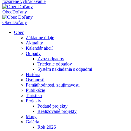
rozšírené vyhľadávanie
Obec
Doľany
Obec
Doľany
Obec
Základné údaje
Aktuality
Kalendár akcií
Odpady
Zvoz odpadov
Triedenie odpadov
Systém nakladania s odpadmi
História
Osobnosti
Pamätihodnosti, zaujímavosti
Publikácie
Turistika
Projekty
Podané projekty
Realizované projekty
Mapy
Galéria
Rok 2026