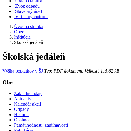
Úradná tabuľa
Zvoz odpadu
Stavebný úrad
Virtuálny cintorín
Úvodná stránka
Obec
Inštitúcie
Školská jedáleň
Školská jedáleň
Výška poplatkov v ŠJ
Typ: PDF dokument, Velkosť: 115.62 kB
Obec
Základné údaje
Aktuality
Kalendár akcií
Odpady
História
Osobnosti
Pamätihodnosti, zaujímavosti
Publikácie