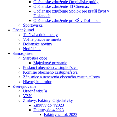
Občianske združenie Ompitálske prúdy
Občianske združenie TJ Cinemax
Občianske združenie Spolok pre krajší život v
Doľanoch
Občianske združenie pri ZŠ v Doľanoch
Športoviská
Obecný úrad
Tlačivá a dokumenty
Voľné pracovné miesta
Dolianske noviny
Notifikácie
Samospráva
Starostka obce
Majetkové priznanie
Poslanci obecného zastupiteľstva
Komisie obecného zastupiteľstva
Zápisnice a uznesenia obecného zastupiteľstva
Hlavný kontrolór
Zverejňovanie
Úradná tabuľa
VZN
Zmluvy, Faktúry, Objednávky
Zmluvy do 4⁄2023
Faktúry do 4⁄2023
Faktúry za rok 2023