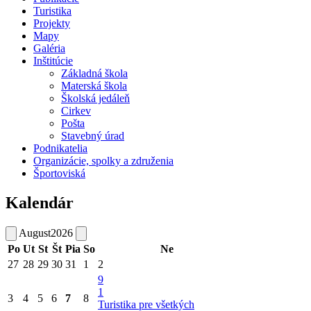
Turistika
Projekty
Mapy
Galéria
Inštitúcie
Základná škola
Materská škola
Školská jedáleň
Cirkev
Pošta
Stavebný úrad
Podnikatelia
Organizácie, spolky a združenia
Športoviská
Kalendár
August
2026
Po
Ut
St
Št
Pia
So
Ne
27
28
29
30
31
1
2
9
1
3
4
5
6
7
8
Turistika pre všetkých