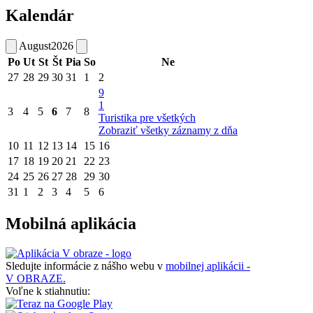
Kalendár
August
2026
Po
Ut
St
Št
Pia
So
Ne
27
28
29
30
31
1
2
9
1
3
4
5
6
7
8
Turistika pre všetkých
Zobraziť všetky záznamy z dňa
10
11
12
13
14
15
16
17
18
19
20
21
22
23
24
25
26
27
28
29
30
31
1
2
3
4
5
6
Mobilná aplikácia
Sledujte informácie z nášho webu v
mobilnej aplikácii -
V OBRAZE.
Voľne k stiahnutiu: