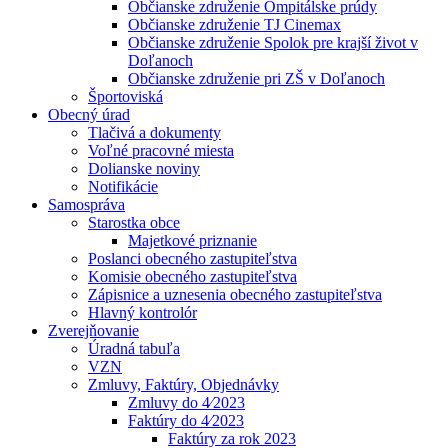
Občianske združenie Ompitálske prúdy
Občianske združenie TJ Cinemax
Občianske združenie Spolok pre krajší život v
Doľanoch
Občianske združenie pri ZŠ v Doľanoch
Športoviská
Obecný úrad
Tlačivá a dokumenty
Voľné pracovné miesta
Dolianske noviny
Notifikácie
Samospráva
Starostka obce
Majetkové priznanie
Poslanci obecného zastupiteľstva
Komisie obecného zastupiteľstva
Zápisnice a uznesenia obecného zastupiteľstva
Hlavný kontrolór
Zverejňovanie
Úradná tabuľa
VZN
Zmluvy, Faktúry, Objednávky
Zmluvy do 4⁄2023
Faktúry do 4⁄2023
Faktúry za rok 2023