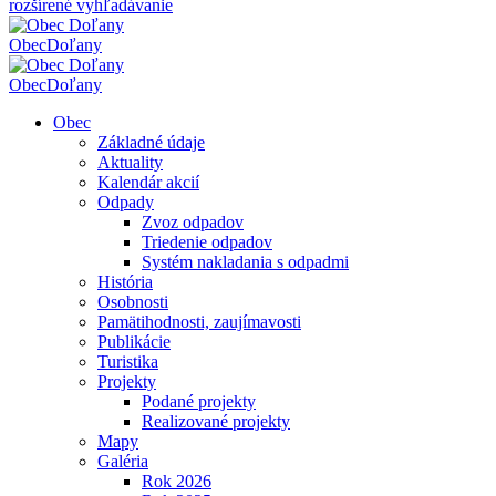
rozšírené vyhľadávanie
Obec
Doľany
Obec
Doľany
Obec
Základné údaje
Aktuality
Kalendár akcií
Odpady
Zvoz odpadov
Triedenie odpadov
Systém nakladania s odpadmi
História
Osobnosti
Pamätihodnosti, zaujímavosti
Publikácie
Turistika
Projekty
Podané projekty
Realizované projekty
Mapy
Galéria
Rok 2026