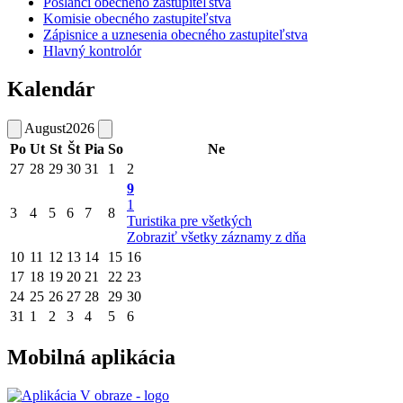
Poslanci obecného zastupiteľstva
Komisie obecného zastupiteľstva
Zápisnice a uznesenia obecného zastupiteľstva
Hlavný kontrolór
Kalendár
August
2026
Po
Ut
St
Št
Pia
So
Ne
27
28
29
30
31
1
2
9
1
3
4
5
6
7
8
Turistika pre všetkých
Zobraziť všetky záznamy z dňa
10
11
12
13
14
15
16
17
18
19
20
21
22
23
24
25
26
27
28
29
30
31
1
2
3
4
5
6
Mobilná aplikácia