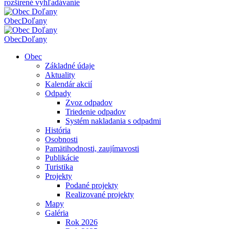
rozšírené vyhľadávanie
Obec
Doľany
Obec
Doľany
Obec
Základné údaje
Aktuality
Kalendár akcií
Odpady
Zvoz odpadov
Triedenie odpadov
Systém nakladania s odpadmi
História
Osobnosti
Pamätihodnosti, zaujímavosti
Publikácie
Turistika
Projekty
Podané projekty
Realizované projekty
Mapy
Galéria
Rok 2026