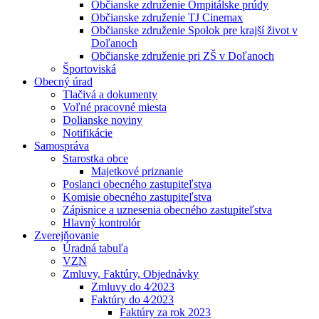
Občianske združenie Ompitálske prúdy
Občianske združenie TJ Cinemax
Občianske združenie Spolok pre krajší život v
Doľanoch
Občianske združenie pri ZŠ v Doľanoch
Športoviská
Obecný úrad
Tlačivá a dokumenty
Voľné pracovné miesta
Dolianske noviny
Notifikácie
Samospráva
Starostka obce
Majetkové priznanie
Poslanci obecného zastupiteľstva
Komisie obecného zastupiteľstva
Zápisnice a uznesenia obecného zastupiteľstva
Hlavný kontrolór
Zverejňovanie
Úradná tabuľa
VZN
Zmluvy, Faktúry, Objednávky
Zmluvy do 4⁄2023
Faktúry do 4⁄2023
Faktúry za rok 2023