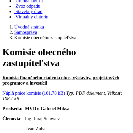
Úradná tabuľa
Zvoz odpadu
Stavebný úrad
Virtuálny cintorín
Úvodná stránka
Samospráva
Komisie obecného zastupiteľstva
Komisie obecného
zastupiteľstva
Komisia finančného riadenia obce, výstavby, projektových
programov a investícii
Náplň práce komisie (101.78 kB)
Typ: PDF dokument, Velkosť:
108.1 kB
Predseda:
MVDr. Gabriel Miksa
Členovia
: Ing. Juraj Schwarz
Ivan Zubaj