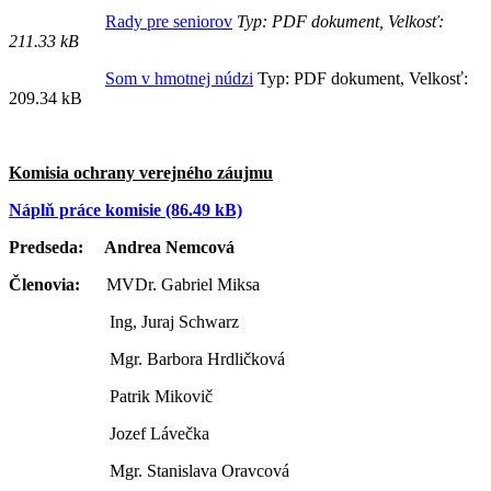
Rady pre seniorov
Typ: PDF dokument, Velkosť:
211.33 kB
Som v hmotnej núdzi
Typ: PDF dokument, Velkosť:
209.34 kB
Komisia ochrany verejného záujmu
Náplň práce komisie (86.49 kB)
Predseda: Andrea Nemcová
Členovia:
MVDr. Gabriel Miksa
Ing, Juraj Schwarz
Mgr. Barbora Hrdličková
Patrik Mikovič
Jozef Lávečka
Mgr. Stanislava Oravcová