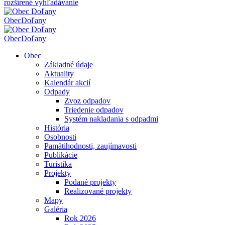
rozšírené vyhľadávanie
Obec
Doľany
Obec
Doľany
Obec
Základné údaje
Aktuality
Kalendár akcií
Odpady
Zvoz odpadov
Triedenie odpadov
Systém nakladania s odpadmi
História
Osobnosti
Pamätihodnosti, zaujímavosti
Publikácie
Turistika
Projekty
Podané projekty
Realizované projekty
Mapy
Galéria
Rok 2026