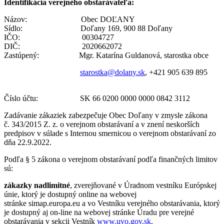
Identifikácia verejného obstarávateľa:
Názov: Obec DOĽANY
Sídlo: Doľany 169, 900 88 Doľany
IČO: 00304727
DIČ: 2020662072
Zastúpený: Mgr. Katarína Guldanová, starostka obce
starostka@dolany.sk
, +421 905 639 895
Číslo účtu: SK 66 0200 0000 0000 0842 3112
Zadávanie zákaziek zabezpečuje Obec Doľany v zmysle zákona
č. 343/2015 Z. z. o verejnom obstarávaní a v znení neskorších
predpisov v súlade s Internou smernicou o verejnom obstarávaní zo
dňa 22.9.2022.
Podľa § 5 zákona o verejnom obstarávaní podľa finančných limitov
sú:
zákazky nadlimitné
, zverejňované v Úradnom vestníku Európskej
únie, ktorý je dostupný online na webovej
stránke simap.europa.eu a vo Vestníku verejného obstarávania, ktorý
je dostupný aj on-line na webovej stránke Úradu pre verejné
obstarávania v sekcii Vestník
www.uvo.gov.sk
.