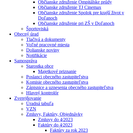
Občianske združenie Ompitálske prúdy
Občianske združenie TJ Cinemax
Občianske združenie Spolok pre krajší život v
Doľanoch
Občianske združenie pri ZŠ v Doľanoch
Športoviská
Obecný úrad
Tlačivá a dokumenty
Voľné pracovné miesta
Dolianske noviny
Notifikácie
Samospráva
Starostka obce
Majetkové priznanie
Poslanci obecného zastupiteľstva
Komisie obecného zastupiteľstva
Zápisnice a uznesenia obecného zastupiteľstva
Hlavný kontrolór
Zverejňovanie
Úradná tabuľa
VZN
Zmluvy, Faktúry, Objednávky
Zmluvy do 4⁄2023
Faktúry do 4⁄2023
Faktúry za rok 2023