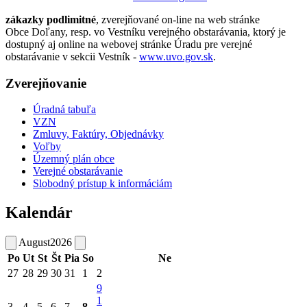
zákazky podlimitné
, zverejňované on-line na web stránke
Obce Doľany, resp. vo Vestníku verejného obstarávania, ktorý je
dostupný aj online na webovej stránke Úradu pre verejné
obstarávanie v sekcii Vestník -
www.uvo.gov.sk
.
Zverejňovanie
Úradná tabuľa
VZN
Zmluvy, Faktúry, Objednávky
Voľby
Územný plán obce
Verejné obstarávanie
Slobodný prístup k informáciám
Kalendár
August
2026
Po
Ut
St
Št
Pia
So
Ne
27
28
29
30
31
1
2
9
1
3
4
5
6
7
8