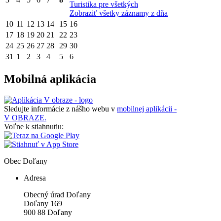
Turistika pre všetkých
Zobraziť všetky záznamy z dňa
10
11
12
13
14
15
16
17
18
19
20
21
22
23
24
25
26
27
28
29
30
31
1
2
3
4
5
6
Mobilná aplikácia
Sledujte informácie z nášho webu v
mobilnej aplikácii -
V OBRAZE.
Voľne k stiahnutiu:
Obec
Doľany
Adresa
Obecný úrad Doľany
Doľany 169
900 88 Doľany