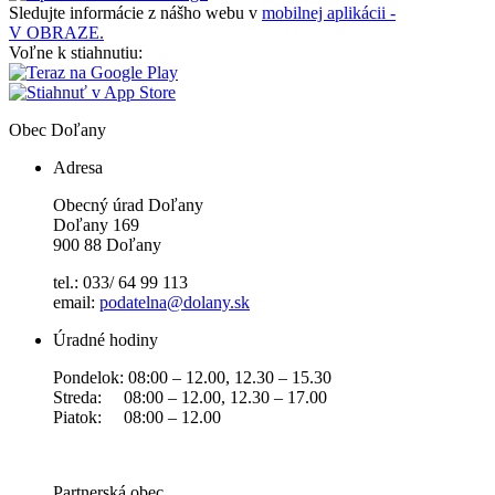
Sledujte informácie z nášho webu v
mobilnej aplikácii -
V OBRAZE.
Voľne k stiahnutiu:
Obec
Doľany
Adresa
Obecný úrad Doľany
Doľany 169
900 88 Doľany
tel.: 033/ 64 99 113
email:
podatelna@dolany.sk
Úradné hodiny
Pondelok: 08:00 – 12.00, 12.30 – 15.30
Streda: 08:00 – 12.00, 12.30 – 17.00
Piatok: 08:00 – 12.00
Partnerská obec