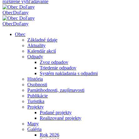
rozšírené vyhľadávanie
Obec
Doľany
Obec
Doľany
Obec
Základné údaje
Aktuality
Kalendár akcií
Odpady
Zvoz odpadov
Triedenie odpadov
Systém nakladania s odpadmi
História
Osobnosti
Pamätihodnosti, zaujímavosti
Publikácie
Turistika
Projekty
Podané projekty
Realizované projekty
Mapy
Galéria
Rok 2026