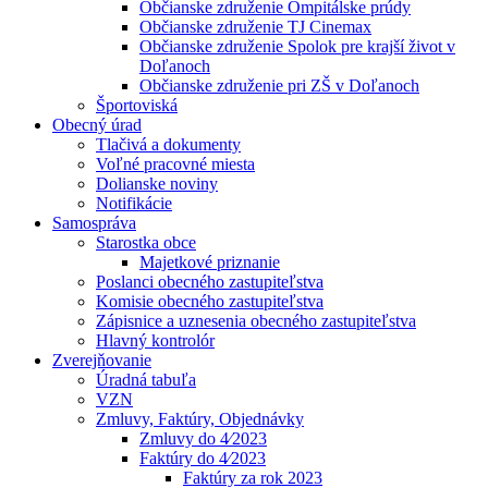
Občianske združenie Ompitálske prúdy
Občianske združenie TJ Cinemax
Občianske združenie Spolok pre krajší život v
Doľanoch
Občianske združenie pri ZŠ v Doľanoch
Športoviská
Obecný úrad
Tlačivá a dokumenty
Voľné pracovné miesta
Dolianske noviny
Notifikácie
Samospráva
Starostka obce
Majetkové priznanie
Poslanci obecného zastupiteľstva
Komisie obecného zastupiteľstva
Zápisnice a uznesenia obecného zastupiteľstva
Hlavný kontrolór
Zverejňovanie
Úradná tabuľa
VZN
Zmluvy, Faktúry, Objednávky
Zmluvy do 4⁄2023
Faktúry do 4⁄2023
Faktúry za rok 2023