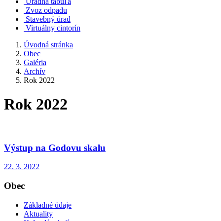
Úradná tabuľa
Zvoz odpadu
Stavebný úrad
Virtuálny cintorín
Úvodná stránka
Obec
Galéria
Archív
Rok 2022
Rok 2022
Výstup na Godovu skalu
22. 3. 2022
Obec
Základné údaje
Aktuality