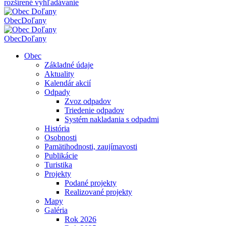
rozšírené vyhľadávanie
Obec
Doľany
Obec
Doľany
Obec
Základné údaje
Aktuality
Kalendár akcií
Odpady
Zvoz odpadov
Triedenie odpadov
Systém nakladania s odpadmi
História
Osobnosti
Pamätihodnosti, zaujímavosti
Publikácie
Turistika
Projekty
Podané projekty
Realizované projekty
Mapy
Galéria
Rok 2026