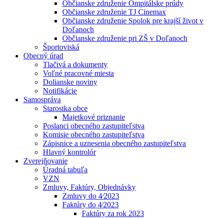
Občianske združenie Ompitálske prúdy
Občianske združenie TJ Cinemax
Občianske združenie Spolok pre krajší život v
Doľanoch
Občianske združenie pri ZŠ v Doľanoch
Športoviská
Obecný úrad
Tlačivá a dokumenty
Voľné pracovné miesta
Dolianske noviny
Notifikácie
Samospráva
Starostka obce
Majetkové priznanie
Poslanci obecného zastupiteľstva
Komisie obecného zastupiteľstva
Zápisnice a uznesenia obecného zastupiteľstva
Hlavný kontrolór
Zverejňovanie
Úradná tabuľa
VZN
Zmluvy, Faktúry, Objednávky
Zmluvy do 4⁄2023
Faktúry do 4⁄2023
Faktúry za rok 2023