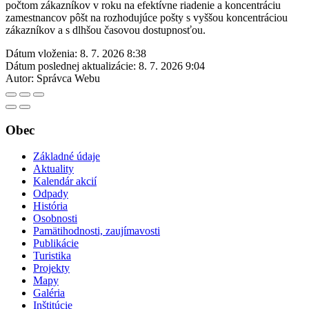
počtom zákazníkov v roku na efektívne riadenie a koncentráciu
zamestnancov pôšt na rozhodujúce pošty s vyššou koncentráciou
zákazníkov a s dlhšou časovou dostupnosťou.
Dátum vloženia:
8. 7. 2026 8:38
Dátum poslednej aktualizácie:
8. 7. 2026 9:04
Autor:
Správca Webu
Obec
Základné údaje
Aktuality
Kalendár akcií
Odpady
História
Osobnosti
Pamätihodnosti, zaujímavosti
Publikácie
Turistika
Projekty
Mapy
Galéria
Inštitúcie