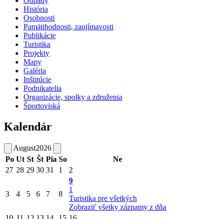
Odpady
História
Osobnosti
Pamätihodnosti, zaujímavosti
Publikácie
Turistika
Projekty
Mapy
Galéria
Inštitúcie
Podnikatelia
Organizácie, spolky a združenia
Športoviská
Kalendár
August
2026
Po
Ut
St
Št
Pia
So
Ne
27
28
29
30
31
1
2
9
1
3
4
5
6
7
8
Turistika pre všetkých
Zobraziť všetky záznamy z dňa
10
11
12
13
14
15
16