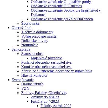
Občianske združenie Ompitálske prúdy
Občianske združenie TJ Cinemax
Občianske združenie Spolok pre krajší život v
Doľanoch
Občianske združenie pri ZŠ v Doľanoch
Športoviská
Obecný úrad
Tlačivá a dokumenty
Voľné pracovné miesta
Dolianske noviny
Notifikácie
Samospráva
Starostka obce
Majetkové priznanie
Poslanci obecného zastupiteľstva
Komisie obecného zastupiteľstva
Zápisnice a uznesenia obecného zastupiteľstva
Hlavný kontrolór
Zverejňovanie
Úradná tabuľa
VZN
Zmluvy, Faktúry, Objednávky
Zmluvy do 4⁄2023
Faktúry do 4⁄2023
Faktúry za rok 2023