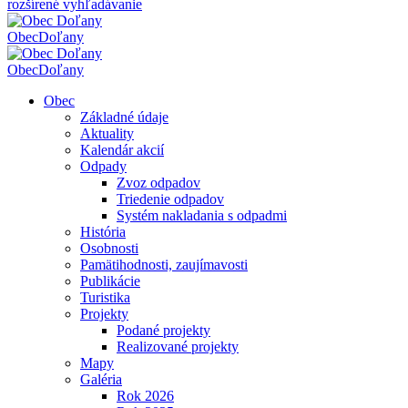
rozšírené vyhľadávanie
Obec
Doľany
Obec
Doľany
Obec
Základné údaje
Aktuality
Kalendár akcií
Odpady
Zvoz odpadov
Triedenie odpadov
Systém nakladania s odpadmi
História
Osobnosti
Pamätihodnosti, zaujímavosti
Publikácie
Turistika
Projekty
Podané projekty
Realizované projekty
Mapy
Galéria
Rok 2026