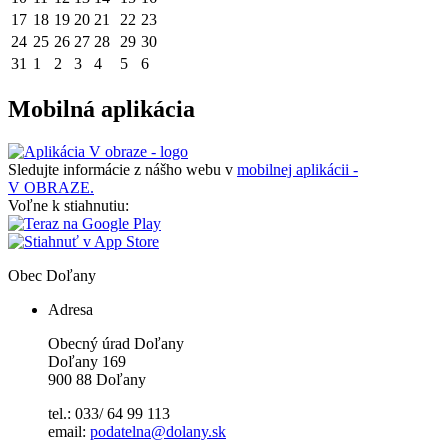
17
18
19
20
21
22
23
24
25
26
27
28
29
30
31
1
2
3
4
5
6
Mobilná aplikácia
Sledujte informácie z nášho webu v
mobilnej aplikácii -
V OBRAZE.
Voľne k stiahnutiu:
Obec
Doľany
Adresa
Obecný úrad Doľany
Doľany 169
900 88 Doľany
tel.: 033/ 64 99 113
email:
podatelna@dolany.sk