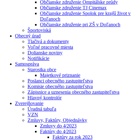
Občianske združenie Ompitálske prúdy
Občianske združenie TJ Cinemax
Občianske združenie Spolok pre krajší život v
Doľanoch
Občianske združenie pri ZŠ v Doľanoch
Športoviská
Obecný úrad
Tlačivá a dokumenty
Voľné pracovné miesta
Dolianske noviny
Notifikácie
Samospráva
Starostka obce
Majetkové priznanie
Poslanci obecného zastupiteľstva
Komisie obecného zastupiteľstva
Zápisnice a uznesenia obecného zastupiteľstva
Hlavný kontrolór
Zverejňovanie
Úradná tabuľa
VZN
Zmluvy, Faktúry, Objednávky
Zmluvy do 4⁄2023
Faktúry do 4⁄2023
Faktúry za rok 2023