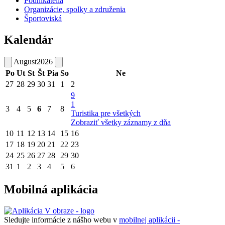
Podnikatelia
Organizácie, spolky a združenia
Športoviská
Kalendár
August
2026
Po
Ut
St
Št
Pia
So
Ne
27
28
29
30
31
1
2
9
1
3
4
5
6
7
8
Turistika pre všetkých
Zobraziť všetky záznamy z dňa
10
11
12
13
14
15
16
17
18
19
20
21
22
23
24
25
26
27
28
29
30
31
1
2
3
4
5
6
Mobilná aplikácia
Sledujte informácie z nášho webu v
mobilnej aplikácii -