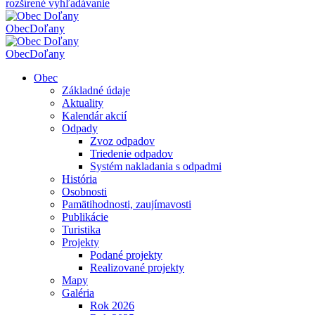
rozšírené vyhľadávanie
Obec
Doľany
Obec
Doľany
Obec
Základné údaje
Aktuality
Kalendár akcií
Odpady
Zvoz odpadov
Triedenie odpadov
Systém nakladania s odpadmi
História
Osobnosti
Pamätihodnosti, zaujímavosti
Publikácie
Turistika
Projekty
Podané projekty
Realizované projekty
Mapy
Galéria
Rok 2026