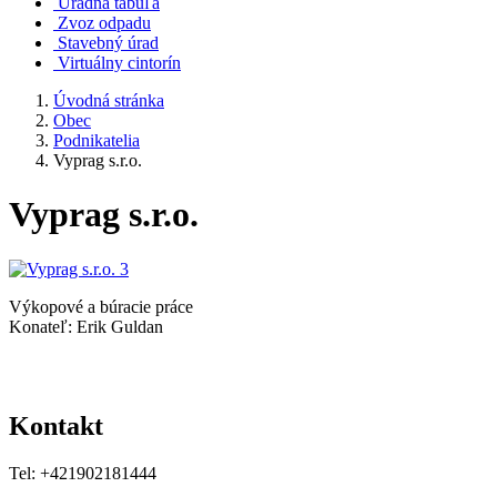
Úradná tabuľa
Zvoz odpadu
Stavebný úrad
Virtuálny cintorín
Úvodná stránka
Obec
Podnikatelia
Vyprag s.r.o.
Vyprag s.r.o.
Výkopové a búracie práce
Konateľ: Erik Guldan
Kontakt
Tel: +421902181444