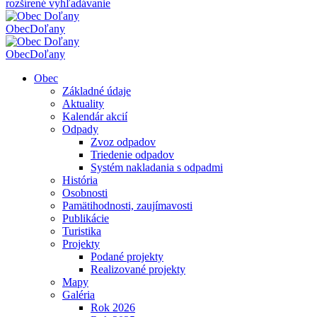
rozšírené vyhľadávanie
Obec
Doľany
Obec
Doľany
Obec
Základné údaje
Aktuality
Kalendár akcií
Odpady
Zvoz odpadov
Triedenie odpadov
Systém nakladania s odpadmi
História
Osobnosti
Pamätihodnosti, zaujímavosti
Publikácie
Turistika
Projekty
Podané projekty
Realizované projekty
Mapy
Galéria
Rok 2026