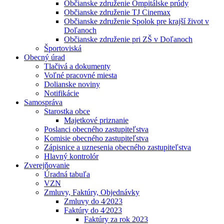
Občianske združenie Ompitálske prúdy
Občianske združenie TJ Cinemax
Občianske združenie Spolok pre krajší život v
Doľanoch
Občianske združenie pri ZŠ v Doľanoch
Športoviská
Obecný úrad
Tlačivá a dokumenty
Voľné pracovné miesta
Dolianske noviny
Notifikácie
Samospráva
Starostka obce
Majetkové priznanie
Poslanci obecného zastupiteľstva
Komisie obecného zastupiteľstva
Zápisnice a uznesenia obecného zastupiteľstva
Hlavný kontrolór
Zverejňovanie
Úradná tabuľa
VZN
Zmluvy, Faktúry, Objednávky
Zmluvy do 4⁄2023
Faktúry do 4⁄2023
Faktúry za rok 2023