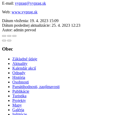
E-mail:
vyprag@vyprag.sk
Web:
www.vyprag.sk
Dátum vloženia:
19. 4. 2023 15:09
Dátum poslednej aktualizácie:
25. 4. 2023 12:23
Autor:
admin prevod
Obec
Základné údaje
Aktuality
Kalendár akcií
Odpady
História
Osobnosti
Pamätihodnosti, zaujímavosti
Publikácie
Turistika
Projekty
Mapy
Galéria
Inštitúcie