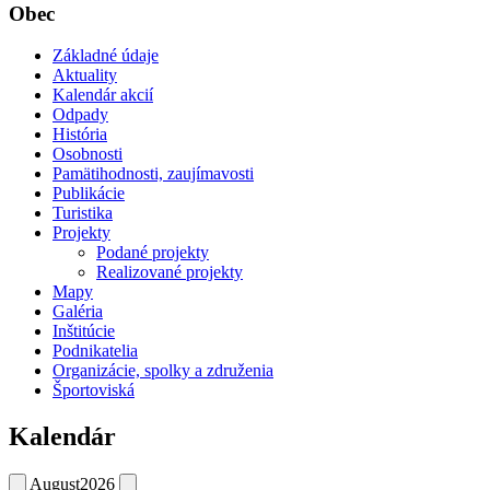
Obec
Základné údaje
Aktuality
Kalendár akcií
Odpady
História
Osobnosti
Pamätihodnosti, zaujímavosti
Publikácie
Turistika
Projekty
Podané projekty
Realizované projekty
Mapy
Galéria
Inštitúcie
Podnikatelia
Organizácie, spolky a združenia
Športoviská
Kalendár
August
2026