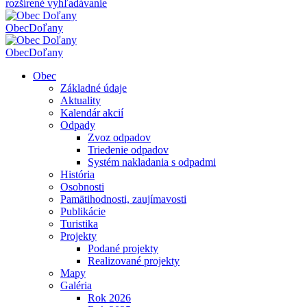
rozšírené vyhľadávanie
Obec
Doľany
Obec
Doľany
Obec
Základné údaje
Aktuality
Kalendár akcií
Odpady
Zvoz odpadov
Triedenie odpadov
Systém nakladania s odpadmi
História
Osobnosti
Pamätihodnosti, zaujímavosti
Publikácie
Turistika
Projekty
Podané projekty
Realizované projekty
Mapy
Galéria
Rok 2026