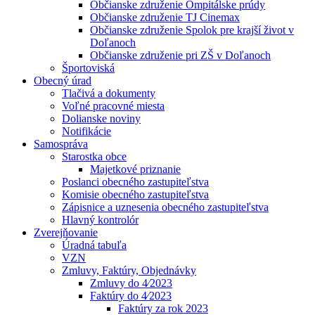
Občianske združenie Ompitálske prúdy
Občianske združenie TJ Cinemax
Občianske združenie Spolok pre krajší život v
Doľanoch
Občianske združenie pri ZŠ v Doľanoch
Športoviská
Obecný úrad
Tlačivá a dokumenty
Voľné pracovné miesta
Dolianske noviny
Notifikácie
Samospráva
Starostka obce
Majetkové priznanie
Poslanci obecného zastupiteľstva
Komisie obecného zastupiteľstva
Zápisnice a uznesenia obecného zastupiteľstva
Hlavný kontrolór
Zverejňovanie
Úradná tabuľa
VZN
Zmluvy, Faktúry, Objednávky
Zmluvy do 4⁄2023
Faktúry do 4⁄2023
Faktúry za rok 2023