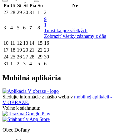
Po
Ut
St
Št
Pia
So
Ne
27
28
29
30
31
1
2
9
1
3
4
5
6
7
8
Turistika pre všetkých
Zobraziť všetky záznamy z dňa
10
11
12
13
14
15
16
17
18
19
20
21
22
23
24
25
26
27
28
29
30
31
1
2
3
4
5
6
Mobilná aplikácia
Sledujte informácie z nášho webu v
mobilnej aplikácii -
V OBRAZE.
Voľne k stiahnutiu:
Obec
Doľany