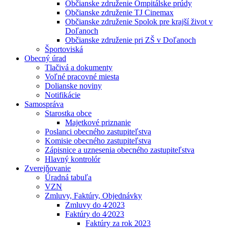
Občianske združenie Ompitálske prúdy
Občianske združenie TJ Cinemax
Občianske združenie Spolok pre krajší život v
Doľanoch
Občianske združenie pri ZŠ v Doľanoch
Športoviská
Obecný úrad
Tlačivá a dokumenty
Voľné pracovné miesta
Dolianske noviny
Notifikácie
Samospráva
Starostka obce
Majetkové priznanie
Poslanci obecného zastupiteľstva
Komisie obecného zastupiteľstva
Zápisnice a uznesenia obecného zastupiteľstva
Hlavný kontrolór
Zverejňovanie
Úradná tabuľa
VZN
Zmluvy, Faktúry, Objednávky
Zmluvy do 4⁄2023
Faktúry do 4⁄2023
Faktúry za rok 2023