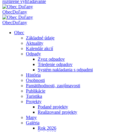
rozšírené vyhľadávanie
Obec
Doľany
Obec
Doľany
Obec
Základné údaje
Aktuality
Kalendár akcií
Odpady
Zvoz odpadov
Triedenie odpadov
Systém nakladania s odpadmi
História
Osobnosti
Pamätihodnosti, zaujímavosti
Publikácie
Turistika
Projekty
Podané projekty
Realizované projekty
Mapy
Galéria
Rok 2026