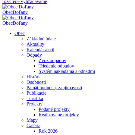
rozšírené vyhľadávanie
Obec
Doľany
Obec
Doľany
Obec
Základné údaje
Aktuality
Kalendár akcií
Odpady
Zvoz odpadov
Triedenie odpadov
Systém nakladania s odpadmi
História
Osobnosti
Pamätihodnosti, zaujímavosti
Publikácie
Turistika
Projekty
Podané projekty
Realizované projekty
Mapy
Galéria
Rok 2026