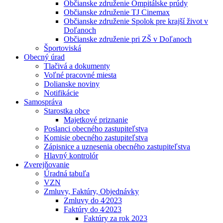
Občianske združenie Ompitálske prúdy
Občianske združenie TJ Cinemax
Občianske združenie Spolok pre krajší život v
Doľanoch
Občianske združenie pri ZŠ v Doľanoch
Športoviská
Obecný úrad
Tlačivá a dokumenty
Voľné pracovné miesta
Dolianske noviny
Notifikácie
Samospráva
Starostka obce
Majetkové priznanie
Poslanci obecného zastupiteľstva
Komisie obecného zastupiteľstva
Zápisnice a uznesenia obecného zastupiteľstva
Hlavný kontrolór
Zverejňovanie
Úradná tabuľa
VZN
Zmluvy, Faktúry, Objednávky
Zmluvy do 4⁄2023
Faktúry do 4⁄2023
Faktúry za rok 2023