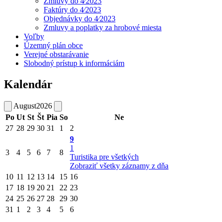
Zmluvy do 4⁄2023
Faktúry do 4⁄2023
Objednávky do 4⁄2023
Zmluvy a poplatky za hrobové miesta
Voľby
Územný plán obce
Verejné obstarávanie
Slobodný prístup k informáciám
Kalendár
August
2026
Po
Ut
St
Št
Pia
So
Ne
27
28
29
30
31
1
2
9
1
3
4
5
6
7
8
Turistika pre všetkých
Zobraziť všetky záznamy z dňa
10
11
12
13
14
15
16
17
18
19
20
21
22
23
24
25
26
27
28
29
30
31
1
2
3
4
5
6