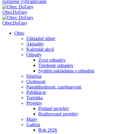
rozšírené vyhľadávanie
Obec
Doľany
Obec
Doľany
Obec
Základné údaje
Aktuality
Kalendár akcií
Odpady
Zvoz odpadov
Triedenie odpadov
Systém nakladania s odpadmi
História
Osobnosti
Pamätihodnosti, zaujímavosti
Publikácie
Turistika
Projekty
Podané projekty
Realizované projekty
Mapy
Galéria
Rok 2026