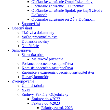
Občianske združenie Ompitálske prúdy
Občianske združenie TJ Cinemax
Občianske združenie Spolok pre krajší život v
Doľanoch
Občianske združenie pri ZŠ v Doľanoch
Športoviská
Obecný úrad
Tlačivá a dokumenty
Voľné pracovné miesta
Dolianske noviny
Notifikácie
Samospráva
Starostka obce
Majetkové priznanie
Poslanci obecného zastupiteľstva
Komisie obecného zastupiteľstva
Zápisnice a uznesenia obecného zastupiteľstva
Hlavný kontrolór
Zverejňovanie
Úradná tabuľa
VZN
Zmluvy, Faktúry, Objednávky
Zmluvy do 4⁄2023
Faktúry do 4⁄2023
Faktúry za rok 2023