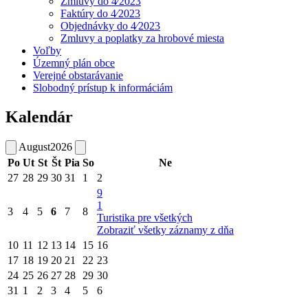
Zmluvy do 4⁄2023
Faktúry do 4⁄2023
Objednávky do 4⁄2023
Zmluvy a poplatky za hrobové miesta
Voľby
Územný plán obce
Verejné obstarávanie
Slobodný prístup k informáciám
Kalendár
August
2026
Po
Ut
St
Št
Pia
So
Ne
27
28
29
30
31
1
2
9
1
3
4
5
6
7
8
Turistika pre všetkých
Zobraziť všetky záznamy z dňa
10
11
12
13
14
15
16
17
18
19
20
21
22
23
24
25
26
27
28
29
30
31
1
2
3
4
5
6