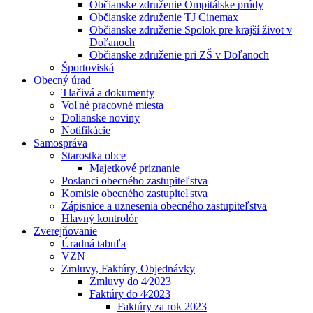
Občianske združenie Ompitálske prúdy
Občianske združenie TJ Cinemax
Občianske združenie Spolok pre krajší život v
Doľanoch
Občianske združenie pri ZŠ v Doľanoch
Športoviská
Obecný úrad
Tlačivá a dokumenty
Voľné pracovné miesta
Dolianske noviny
Notifikácie
Samospráva
Starostka obce
Majetkové priznanie
Poslanci obecného zastupiteľstva
Komisie obecného zastupiteľstva
Zápisnice a uznesenia obecného zastupiteľstva
Hlavný kontrolór
Zverejňovanie
Úradná tabuľa
VZN
Zmluvy, Faktúry, Objednávky
Zmluvy do 4⁄2023
Faktúry do 4⁄2023
Faktúry za rok 2023