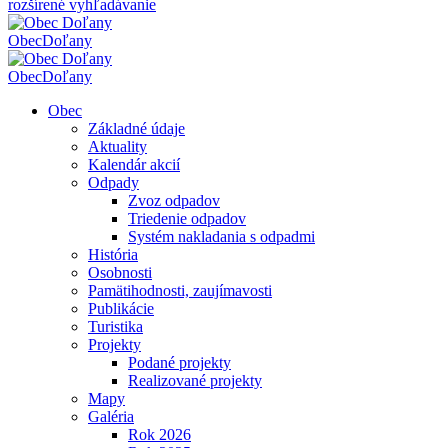
rozšírené vyhľadávanie
Obec
Doľany
Obec
Doľany
Obec
Základné údaje
Aktuality
Kalendár akcií
Odpady
Zvoz odpadov
Triedenie odpadov
Systém nakladania s odpadmi
História
Osobnosti
Pamätihodnosti, zaujímavosti
Publikácie
Turistika
Projekty
Podané projekty
Realizované projekty
Mapy
Galéria
Rok 2026