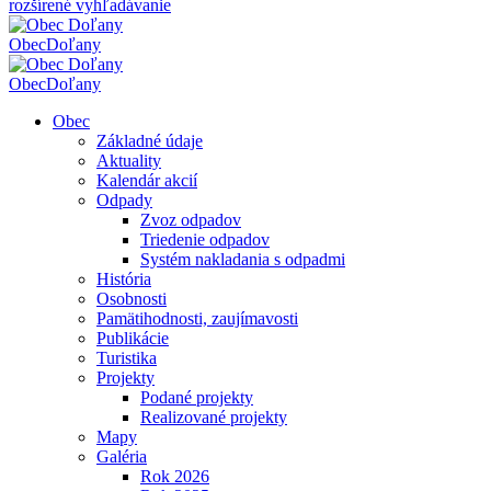
rozšírené vyhľadávanie
Obec
Doľany
Obec
Doľany
Obec
Základné údaje
Aktuality
Kalendár akcií
Odpady
Zvoz odpadov
Triedenie odpadov
Systém nakladania s odpadmi
História
Osobnosti
Pamätihodnosti, zaujímavosti
Publikácie
Turistika
Projekty
Podané projekty
Realizované projekty
Mapy
Galéria
Rok 2026