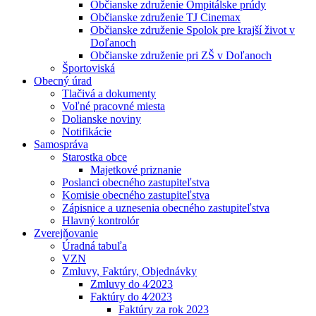
Občianske združenie Ompitálske prúdy
Občianske združenie TJ Cinemax
Občianske združenie Spolok pre krajší život v
Doľanoch
Občianske združenie pri ZŠ v Doľanoch
Športoviská
Obecný úrad
Tlačivá a dokumenty
Voľné pracovné miesta
Dolianske noviny
Notifikácie
Samospráva
Starostka obce
Majetkové priznanie
Poslanci obecného zastupiteľstva
Komisie obecného zastupiteľstva
Zápisnice a uznesenia obecného zastupiteľstva
Hlavný kontrolór
Zverejňovanie
Úradná tabuľa
VZN
Zmluvy, Faktúry, Objednávky
Zmluvy do 4⁄2023
Faktúry do 4⁄2023
Faktúry za rok 2023