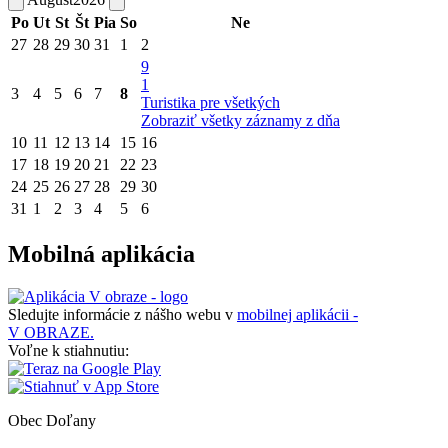
Po
Ut
St
Št
Pia
So
Ne
27
28
29
30
31
1
2
9
1
3
4
5
6
7
8
Turistika pre všetkých
Zobraziť všetky záznamy z dňa
10
11
12
13
14
15
16
17
18
19
20
21
22
23
24
25
26
27
28
29
30
31
1
2
3
4
5
6
Mobilná aplikácia
Sledujte informácie z nášho webu v
mobilnej aplikácii -
V OBRAZE.
Voľne k stiahnutiu:
Obec
Doľany