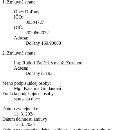
1. Zmluvná strana:
Obec Doľany
IČO:
00304727
DIČ:
2020662072
Adresa:
Doľany 169,90088
2. Zmluvná strana:
Ing. Rudolf Zajíček s manž. Zuzanou
Adresa:
Doľany č. 193
Meno podpisujúcej osoby:
Mgr. Katarína Guldanová
Funkcia podpisujúcej osoby:
starostka obce
Dátum zverejnenia:
11. 3. 2024
Dátum účinnosti zmluvy:
12. 3. 2024
Dátum uzatvorenia/udelenia súhlasu s uzatvorením zmluvy: