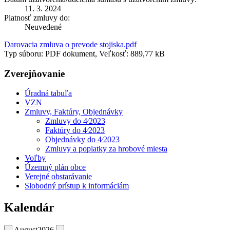
11. 3. 2024
Platnosť zmluvy do:
Neuvedené
Darovacia zmluva o prevode stojiska.pdf
Typ súboru: PDF dokument, Veľkosť: 889,77 kB
Zverejňovanie
Úradná tabuľa
VZN
Zmluvy, Faktúry, Objednávky
Zmluvy do 4⁄2023
Faktúry do 4⁄2023
Objednávky do 4⁄2023
Zmluvy a poplatky za hrobové miesta
Voľby
Územný plán obce
Verejné obstarávanie
Slobodný prístup k informáciám
Kalendár
August
2026