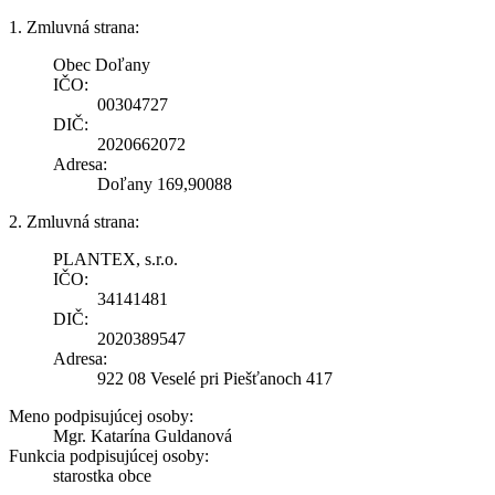
1. Zmluvná strana:
Obec Doľany
IČO:
00304727
DIČ:
2020662072
Adresa:
Doľany 169,90088
2. Zmluvná strana:
PLANTEX, s.r.o.
IČO:
34141481
DIČ:
2020389547
Adresa:
922 08 Veselé pri Piešťanoch 417
Meno podpisujúcej osoby:
Mgr. Katarína Guldanová
Funkcia podpisujúcej osoby:
starostka obce