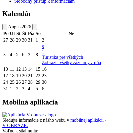
Slobodný prístup k informáciám
Kalendár
August
2026
Po
Ut
St
Št
Pia
So
Ne
27
28
29
30
31
1
2
9
1
3
4
5
6
7
8
Turistika pre všetkých
Zobraziť všetky záznamy z dňa
10
11
12
13
14
15
16
17
18
19
20
21
22
23
24
25
26
27
28
29
30
31
1
2
3
4
5
6
Mobilná aplikácia
Sledujte informácie z nášho webu v
mobilnej aplikácii -
V OBRAZE.
Voľne k stiahnutiu: