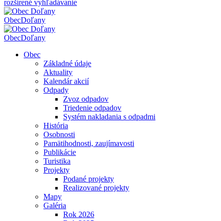
rozšírené vyhľadávanie
Obec
Doľany
Obec
Doľany
Obec
Základné údaje
Aktuality
Kalendár akcií
Odpady
Zvoz odpadov
Triedenie odpadov
Systém nakladania s odpadmi
História
Osobnosti
Pamätihodnosti, zaujímavosti
Publikácie
Turistika
Projekty
Podané projekty
Realizované projekty
Mapy
Galéria
Rok 2026