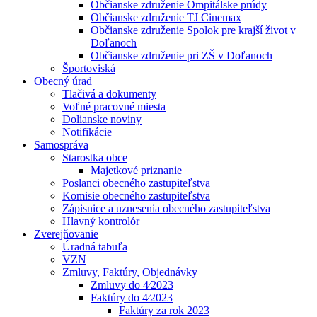
Občianske združenie Ompitálske prúdy
Občianske združenie TJ Cinemax
Občianske združenie Spolok pre krajší život v
Doľanoch
Občianske združenie pri ZŠ v Doľanoch
Športoviská
Obecný úrad
Tlačivá a dokumenty
Voľné pracovné miesta
Dolianske noviny
Notifikácie
Samospráva
Starostka obce
Majetkové priznanie
Poslanci obecného zastupiteľstva
Komisie obecného zastupiteľstva
Zápisnice a uznesenia obecného zastupiteľstva
Hlavný kontrolór
Zverejňovanie
Úradná tabuľa
VZN
Zmluvy, Faktúry, Objednávky
Zmluvy do 4⁄2023
Faktúry do 4⁄2023
Faktúry za rok 2023