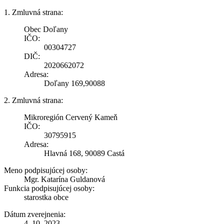
1. Zmluvná strana:
Obec Doľany
IČO:
00304727
DIČ:
2020662072
Adresa:
Doľany 169,90088
2. Zmluvná strana:
Mikroregión Cervený Kameň
IČO:
30795915
Adresa:
Hlavná 168, 90089 Castá
Meno podpisujúcej osoby:
Mgr. Katarína Guldanová
Funkcia podpisujúcej osoby:
starostka obce
Dátum zverejnenia:
4. 10. 2023