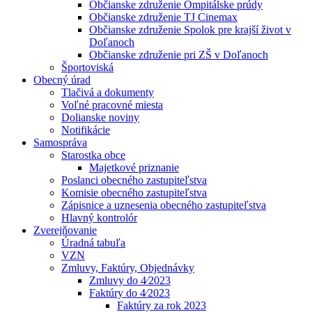
Občianske združenie Ompitálske prúdy
Občianske združenie TJ Cinemax
Občianske združenie Spolok pre krajší život v
Doľanoch
Občianske združenie pri ZŠ v Doľanoch
Športoviská
Obecný úrad
Tlačivá a dokumenty
Voľné pracovné miesta
Dolianske noviny
Notifikácie
Samospráva
Starostka obce
Majetkové priznanie
Poslanci obecného zastupiteľstva
Komisie obecného zastupiteľstva
Zápisnice a uznesenia obecného zastupiteľstva
Hlavný kontrolór
Zverejňovanie
Úradná tabuľa
VZN
Zmluvy, Faktúry, Objednávky
Zmluvy do 4⁄2023
Faktúry do 4⁄2023
Faktúry za rok 2023