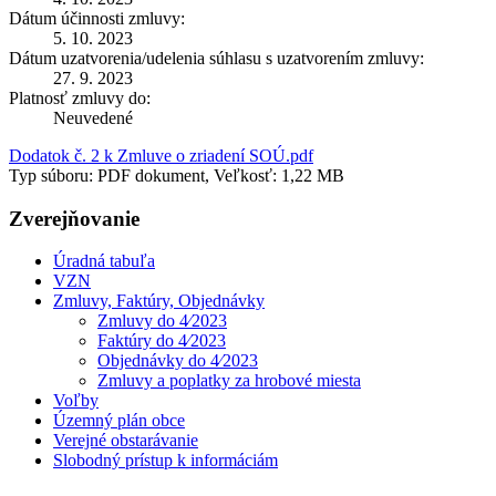
Dátum účinnosti zmluvy:
5. 10. 2023
Dátum uzatvorenia/udelenia súhlasu s uzatvorením zmluvy:
27. 9. 2023
Platnosť zmluvy do:
Neuvedené
Dodatok č. 2 k Zmluve o zriadení SOÚ.pdf
Typ súboru: PDF dokument, Veľkosť: 1,22 MB
Zverejňovanie
Úradná tabuľa
VZN
Zmluvy, Faktúry, Objednávky
Zmluvy do 4⁄2023
Faktúry do 4⁄2023
Objednávky do 4⁄2023
Zmluvy a poplatky za hrobové miesta
Voľby
Územný plán obce
Verejné obstarávanie
Slobodný prístup k informáciám