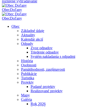
rozšírené vyhľadávanie
Obec
Doľany
Obec
Doľany
Obec
Základné údaje
Aktuality
Kalendár akcií
Odpady
Zvoz odpadov
Triedenie odpadov
Systém nakladania s odpadmi
História
Osobnosti
Pamätihodnosti, zaujímavosti
Publikácie
Turistika
Projekty
Podané projekty
Realizované projekty
Mapy
Galéria
Rok 2026