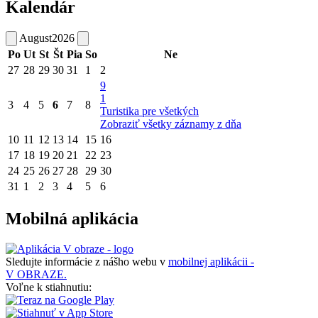
Kalendár
August
2026
Po
Ut
St
Št
Pia
So
Ne
27
28
29
30
31
1
2
9
1
3
4
5
6
7
8
Turistika pre všetkých
Zobraziť všetky záznamy z dňa
10
11
12
13
14
15
16
17
18
19
20
21
22
23
24
25
26
27
28
29
30
31
1
2
3
4
5
6
Mobilná aplikácia
Sledujte informácie z nášho webu v
mobilnej aplikácii -
V OBRAZE.
Voľne k stiahnutiu: