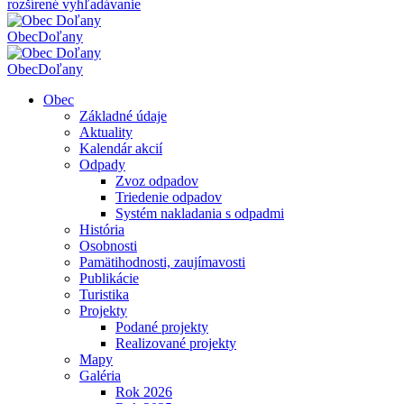
rozšírené vyhľadávanie
Obec
Doľany
Obec
Doľany
Obec
Základné údaje
Aktuality
Kalendár akcií
Odpady
Zvoz odpadov
Triedenie odpadov
Systém nakladania s odpadmi
História
Osobnosti
Pamätihodnosti, zaujímavosti
Publikácie
Turistika
Projekty
Podané projekty
Realizované projekty
Mapy
Galéria
Rok 2026