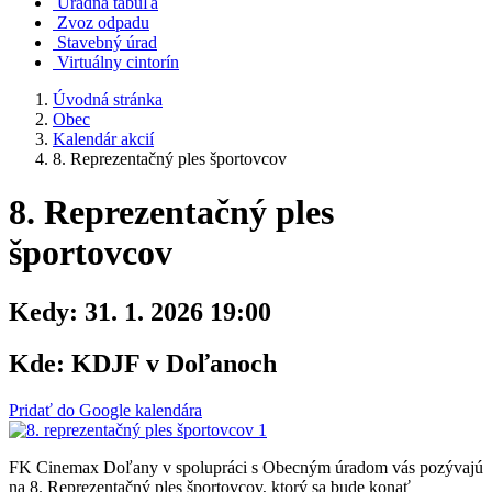
Úradná tabuľa
Zvoz odpadu
Stavebný úrad
Virtuálny cintorín
Úvodná stránka
Obec
Kalendár akcií
8. Reprezentačný ples športovcov
8. Reprezentačný ples
športovcov
Kedy:
31. 1. 2026 19:00
Kde:
KDJF v Doľanoch
Pridať do Google kalendára
FK Cinemax Doľany v spolupráci s Obecným úradom vás pozývajú
na 8. Reprezentačný ples športovcov, ktorý sa bude konať