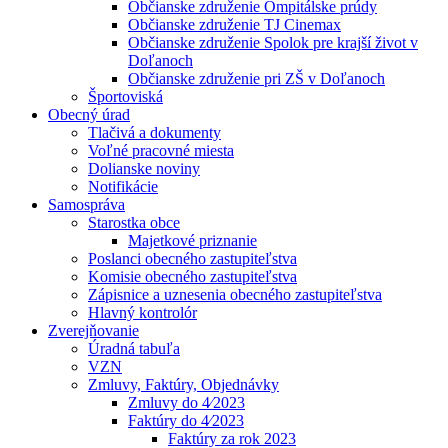
Občianske združenie Ompitálske prúdy
Občianske združenie TJ Cinemax
Občianske združenie Spolok pre krajší život v
Doľanoch
Občianske združenie pri ZŠ v Doľanoch
Športoviská
Obecný úrad
Tlačivá a dokumenty
Voľné pracovné miesta
Dolianske noviny
Notifikácie
Samospráva
Starostka obce
Majetkové priznanie
Poslanci obecného zastupiteľstva
Komisie obecného zastupiteľstva
Zápisnice a uznesenia obecného zastupiteľstva
Hlavný kontrolór
Zverejňovanie
Úradná tabuľa
VZN
Zmluvy, Faktúry, Objednávky
Zmluvy do 4⁄2023
Faktúry do 4⁄2023
Faktúry za rok 2023