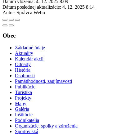
Dátum vloženia:
4. 12. 2025 8:09
Dátum poslednej aktualizácie:
4. 12. 2025 8:14
Autor:
Správca Webu
Obec
Základné údaje
Aktuality
Kalendár akcií
Odpady
História
Osobnosti
Pamätihodnosti, zaujímavosti
Publikácie
Turistika
Projekty
Mapy
Galéria
Inštitúcie
Podnikatelia
Organizácie, spolky a združenia
Športoviská