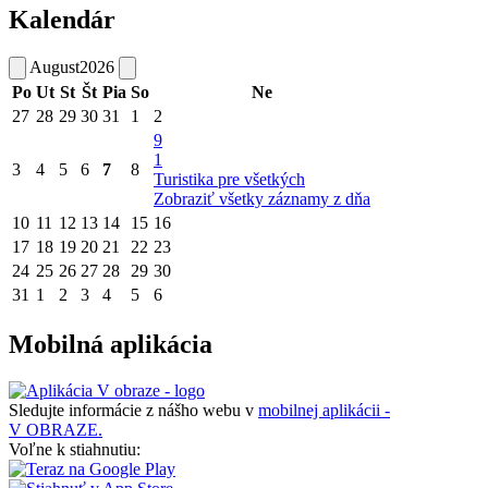
Kalendár
August
2026
Po
Ut
St
Št
Pia
So
Ne
27
28
29
30
31
1
2
9
1
3
4
5
6
7
8
Turistika pre všetkých
Zobraziť všetky záznamy z dňa
10
11
12
13
14
15
16
17
18
19
20
21
22
23
24
25
26
27
28
29
30
31
1
2
3
4
5
6
Mobilná aplikácia
Sledujte informácie z nášho webu v
mobilnej aplikácii -
V OBRAZE.
Voľne k stiahnutiu: